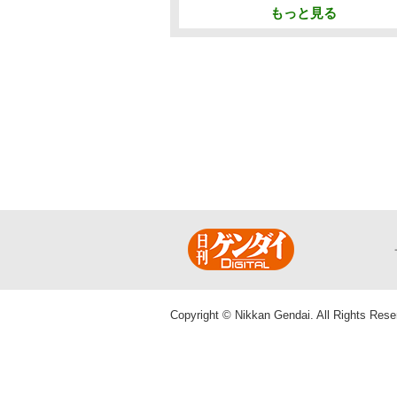
もっと見る
Copyright © Nikkan Gendai. All Rights Rese