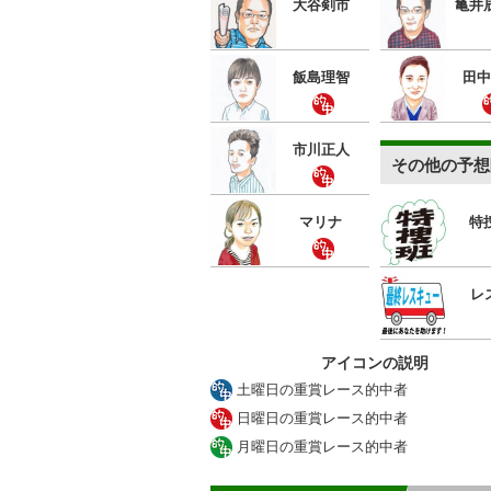
大谷剣市
亀井
飯島理智
田中
市川正人
その他の予想
マリナ
特
レ
アイコンの説明
土曜日の重賞レース的中者
日曜日の重賞レース的中者
月曜日の重賞レース的中者