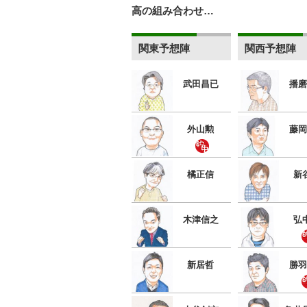
高の組み合わせ…
関東予想陣
関西予想陣
武田昌已
播磨
外山勲
藤岡
橘正信
新
木津信之
弘
新居哲
勝羽