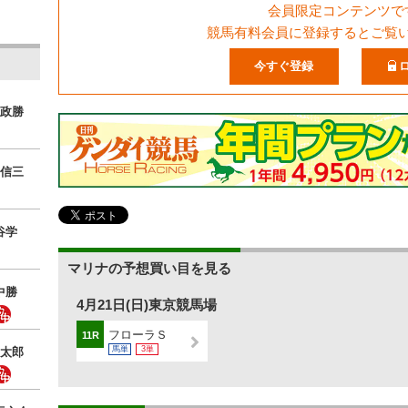
会員限定コンテンツで
競馬有料会員に登録するとご覧
今すぐ登録
政勝
信三
谷学
マリナの予想買い目を見る
中勝
4月21日(日)東京競馬場
フローラＳ
11R
馬単
3単
太郎