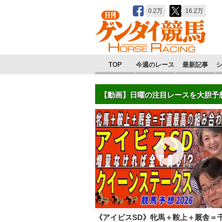
0.2万
16.2万
TOP
今週のレース
最新記事
【動画】日曜の注目レースを大胆予
《アイビスSD》牝馬＋鞍上＋厩舎＝