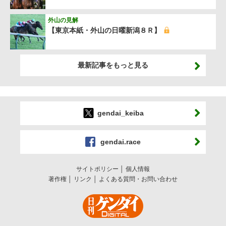
外山の見解
【東京本紙・外山の日曜新潟８Ｒ】
最新記事をもっと見る
gendai_keiba
gendai.race
サイトポリシー
個人情報
著作権
リンク
よくある質問・お問い合わせ