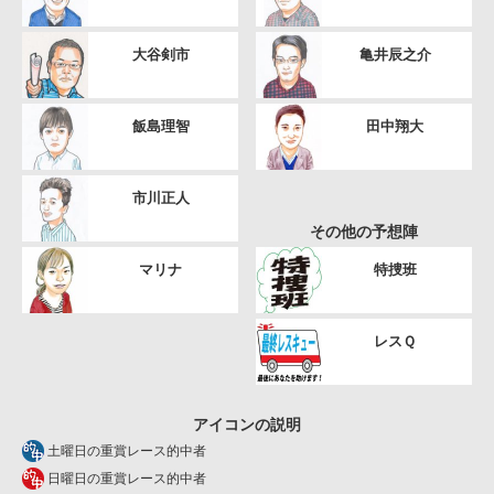
大谷剣市
亀井辰之介
飯島理智
田中翔大
市川正人
その他の予想陣
マリナ
特捜班
レスＱ
アイコンの説明
土曜日の重賞レース的中者
日曜日の重賞レース的中者