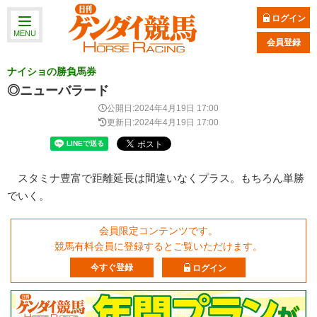
ログイン
MENU
会員登録
ナイショの勝負馬券
◎ニューバラード
公開日:2024年4月19日 17:00
更新日:2024年4月19日 17:00
スタミナ豊富で距離延長は間違いなくプラス。もちろん単勝
でいく。
会員限定コンテンツです。
競馬有料会員に登録するとご覧いただけます。
今すぐ登録
ログイン