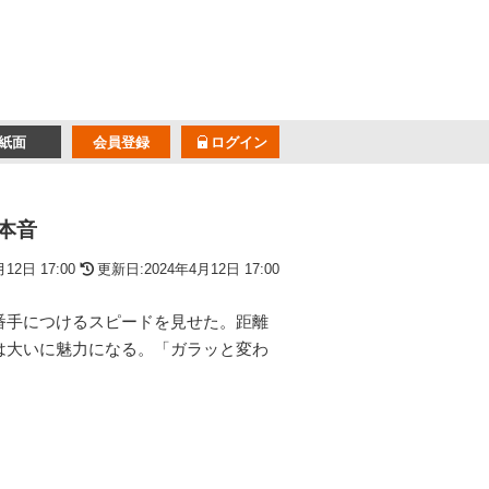
紙面
会員登録
ログイン
本音
12日 17:00
更新日:2024年4月12日 17:00
番手につけるスピードを見せた。距離
は大いに魅力になる。「ガラッと変わ