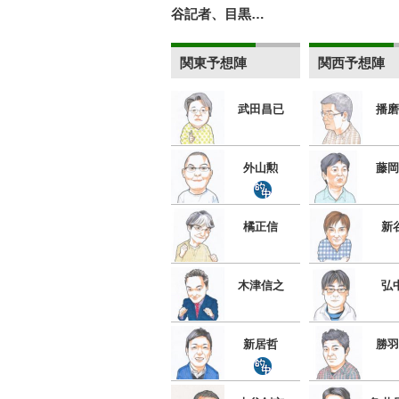
谷記者、目黒…
関東予想陣
関西予想陣
武田昌已
播磨
外山勲
藤岡
橘正信
新
木津信之
弘
新居哲
勝羽