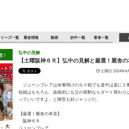
シリーズ一覧
厩舎情報
動画
的中一覧
著者一覧
弘中の見解
想！
【土曜阪神６Ｒ】弘中の見解と厳選！厩舎の
公開日:2024年4月
ジューンブレアは休養明けのＧⅡ戦でも道中は楽に２
短縮はもちろん、血統的にも父の産駒ならダート替わり
っていいですよ」と陣営も好ジャッジだ。
【厳選！厩舎の本音】
阪神６Ｒ
Ｄ、大
ジューンブレア