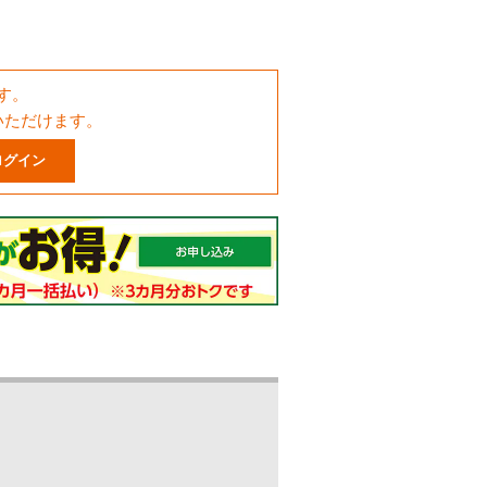
す。
いただけます。
ログイン