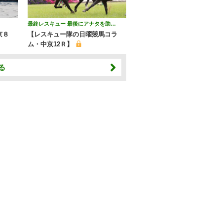
最終レスキュー 最後にアナタを助…
京８
【レスキュー隊の日曜競馬コラ
ム・中京12Ｒ】
る