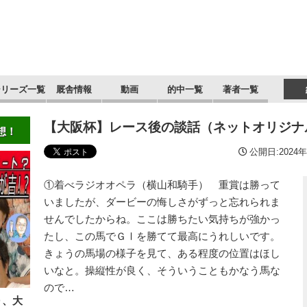
シリーズ一覧
厩舎情報
動画
的中一覧
著者一覧
【大阪杯】レース後の談話（ネットオリジナ
想！
公開日:2024年
①着べラジオオペラ（横山和騎手） 重賞は勝って
いましたが、ダービーの悔しさがずっと忘れられま
せんでしたからね。ここは勝ちたい気持ちが強かっ
たし、この馬でＧⅠを勝てて最高にうれしいです。
きょうの馬場の様子を見て、ある程度の位置はほし
いなと。操縦性が良く、そういうこともかなう馬な
ので…
Ｄ、大