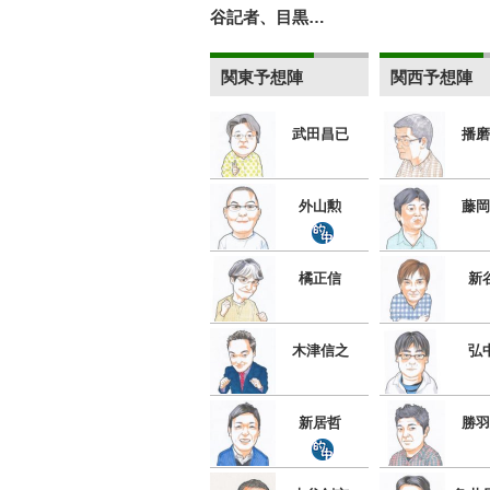
谷記者、目黒…
関東予想陣
関西予想陣
武田昌已
播磨
外山勲
藤岡
橘正信
新
木津信之
弘
新居哲
勝羽