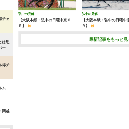
弘中の見解
弘中の見解
得チェ
【大阪本紙・弘中の日曜中京６
【大阪本紙・弘中の日曜中
Ｒ】
Ｒ】
最新記事をもっと見
とは思
バー
ル得チ
ルム
・関越