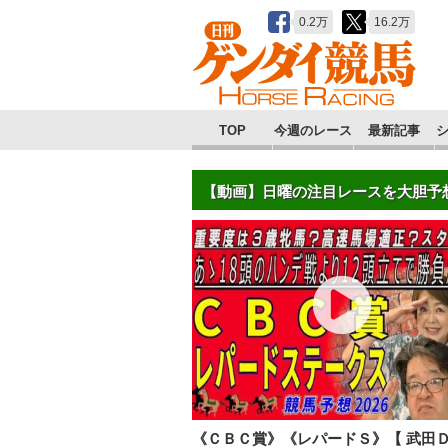
0.2万
16.2万
TOP
今週のレース
最新記事
【動画】日曜の注目レースを大胆予
《ＣＢＣ賞》《レパードＳ》【 武田