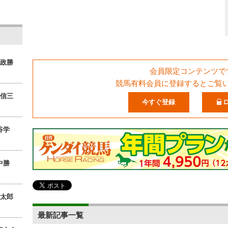
政勝
会員限定コンテンツで
競馬有料会員に登録するとご覧
信三
今すぐ登録
谷学
中勝
太郎
最新記事一覧