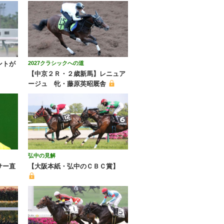
ントが
2027クラシックへの道
【中京２Ｒ・２歳新馬】レニュア
ージュ 牝・藤原英昭厩舎
弘中の見解
サー直
【大阪本紙・弘中のＣＢＣ賞】