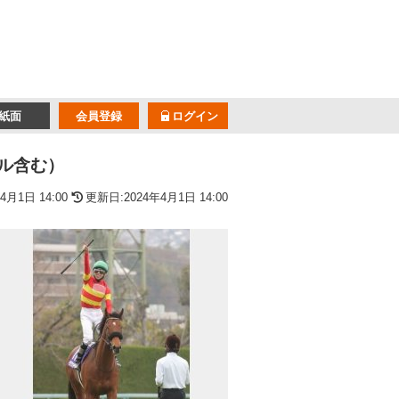
紙面
会員登録
ログイン
ル含む）
4月1日 14:00
更新日:2024年4月1日 14:00