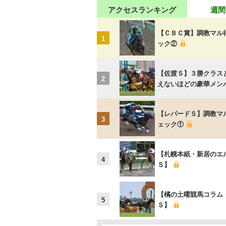
アクセスランキング
週間
【ＣＢＣ賞】調教マル
1
ック②
【佐渡Ｓ】３勝クラス
2
えないほどの豪華メン
【レパードＳ】調教マ
3
ェック①
【札幌本紙・新居のエ
4
Ｓ】
【橘の土曜競馬コラム
5
Ｓ】