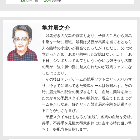
人が予想
本の記事
亀井辰之介
競馬好きの父親の影響もあり、子供のころから競馬
中継を一緒に観戦。最初は父親が馬券を当てるともら
える臨時の小遣いが目当てだったが（ただし、父は穴
党だったため、あまり的中した記憶はない……）、あ
る日、シンボリルドルフといういかにも強そうな名前
の馬が、強く勝つ姿に魅入られたのが競馬ファンにな
ったはじまり。
その後はテレビゲームの競馬ソフトにどっぷりハマ
り、今までに遊んできた競馬ゲームは数知れず。その
時に競走馬の配合の奥深さを知り、血統に興味を持っ
たのが今の予想スタイルの根幹か。現在でもたまにゲ
ームをたしなみ、好きだった競走馬の産駒を活躍させ
ることが小さな喜び。
予想スタイルはもちろん“血統”。各馬の血統を分析。
得手、不得手を見極め得意条件に出走する時に狙い撃
ち！ 好配当を目指します。