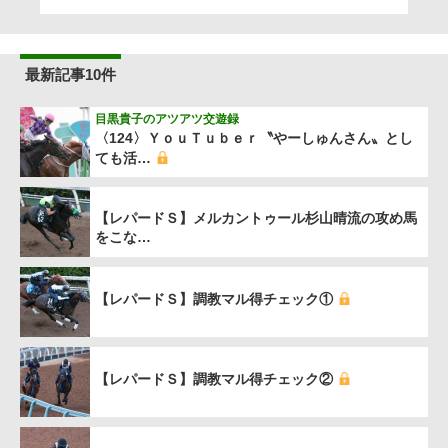
最新記事10件
目黒貴子のアツアツ交遊録
〈124〉ＹｏｕＴｕｂｅｒ〝やーしゅんさん〟とし
ても活…
【レパードＳ】メルカントゥール杉山晴流の攻め馬
をこな…
【レパードＳ】調教マル得チェック①
【レパードＳ】調教マル得チェック②