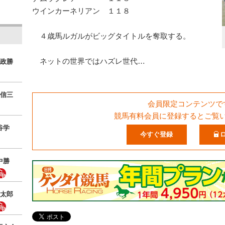
ウインカーネリアン １１８
４歳馬ルガルがビッグタイトルを奪取する。
ネットの世界ではハズレ世代…
政勝
信三
会員限定コンテンツで
競馬有料会員に登録するとご覧
谷学
今すぐ登録
中勝
太郎