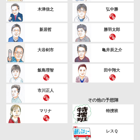
木津信之
弘中勝
新居哲
勝羽太郎
大谷剣市
亀井辰之介
飯島理智
田中翔大
市川正人
その他の予想陣
マリナ
特捜班
レスＱ