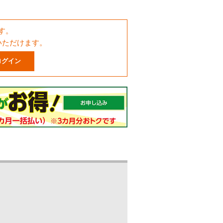
す。
いただけます。
ログイン