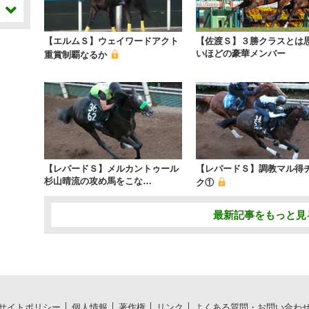
【エルムＳ】ウェイワードアクト
【佐渡Ｓ】３勝クラスとは
いほどの豪華メンバー
重賞制覇なるか
【レパードＳ】メルカントゥール
【レパードＳ】調教マル得
杉山晴流の攻め馬をこな…
ク①
最新記事をもっと見
サイトポリシー
個人情報
著作権
リンク
よくある質問・お問い合わ