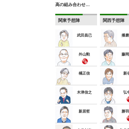
高の組み合わせ…
関東予想陣
関西予想陣
武田昌已
播磨
外山勲
藤岡
橘正信
新
木津信之
弘
新居哲
勝羽