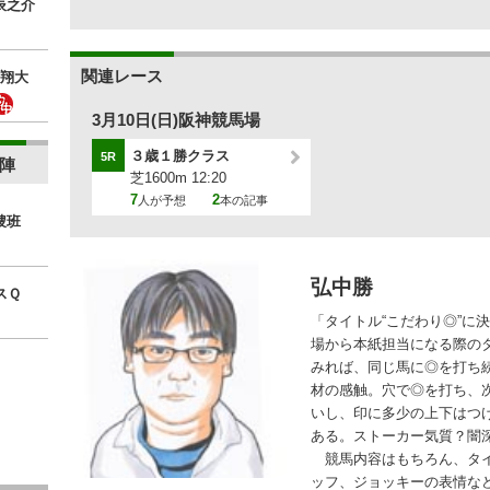
辰之介
関連レース
翔大
3月10日(日)阪神競馬場
３歳１勝クラス
5R
陣
芝1600m 12:20
7
2
人が予想
本の記事
捜班
弘中勝
スＱ
「タイトル“こだわり◎”に
場から本紙担当になる際のタ
みれば、同じ馬に◎を打ち
材の感触。穴で◎を打ち、
いし、印に多少の上下はつ
ある。ストーカー気質？闇
競馬内容はもちろん、タイ
ッフ、ジョッキーの表情な