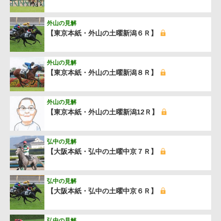
外山の見解
【東京本紙・外山の土曜新潟６Ｒ】
外山の見解
【東京本紙・外山の土曜新潟８Ｒ】
外山の見解
【東京本紙・外山の土曜新潟12Ｒ】
弘中の見解
【大阪本紙・弘中の土曜中京７Ｒ】
弘中の見解
【大阪本紙・弘中の土曜中京６Ｒ】
弘中の見解