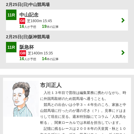
2月25日(日)中山競馬場
中山記念
11R
GII
芝1800m 15:45
16
19
人が予想
本の記事
2月25日(日)阪神競馬場
阪急杯
11R
GIII
芝1400m 15:35
16
14
人が予想
本の記事
市川正人
入社１３年目で普段は編集業務に携わりながら、時
に外国馬取材のため競馬場へ通うことも。
競馬との出合いは小学３～４年生のころ、家族と中
山競馬場に行ったのが運の尽き（？）。見事にドはま
りして現在に至る。週末特別版にてコラム「人気馬を
斬る」、関東ローカルでは本紙を担当しています。
記憶に残るレースは２００８年の天皇賞・秋と１０