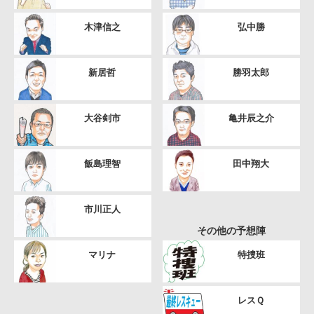
木津信之
弘中勝
新居哲
勝羽太郎
大谷剣市
亀井辰之介
飯島理智
田中翔大
市川正人
その他の予想陣
マリナ
特捜班
レスＱ