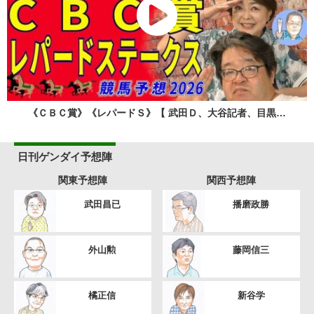
《ＣＢＣ賞》《レパードＳ》【 武田Ｄ、大谷記者、目黒…
日刊ゲンダイ予想陣
関東予想陣
関西予想陣
武田昌已
播磨政勝
外山勲
藤岡信三
橘正信
新谷学