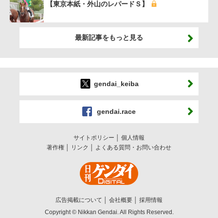
【東京本紙・外山のレパードＳ】
最新記事をもっと見る
gendai_keiba
gendai.race
サイトポリシー
個人情報
著作権
リンク
よくある質問・お問い合わせ
広告掲載について
会社概要
採用情報
Copyright © Nikkan Gendai. All Rights Reserved.