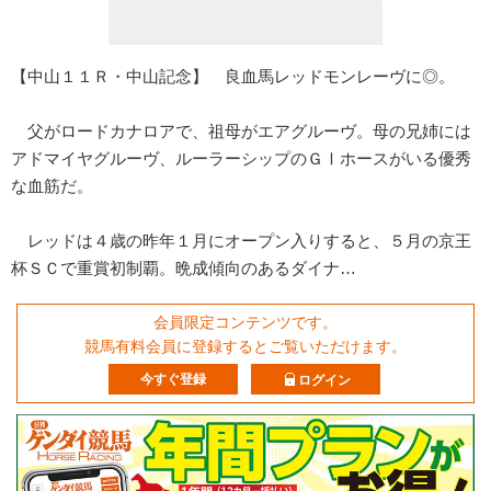
【中山１１Ｒ・中山記念】 良血馬レッドモンレーヴに◎。
父がロードカナロアで、祖母がエアグルーヴ。母の兄姉には
アドマイヤグルーヴ、ルーラーシップのＧⅠホースがいる優秀
な血筋だ。
レッドは４歳の昨年１月にオープン入りすると、５月の京王
杯ＳＣで重賞初制覇。晩成傾向のあるダイナ…
会員限定コンテンツです。
競馬有料会員に登録するとご覧いただけます。
今すぐ登録
ログイン