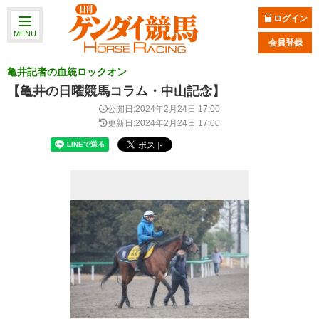
ログイン
MENU
会員登録
亀井記者の血統ロックオン
【亀井の日曜競馬コラム・中山記念】
公開日:2024年2月24日 17:00
更新日:2024年2月24日 17:00