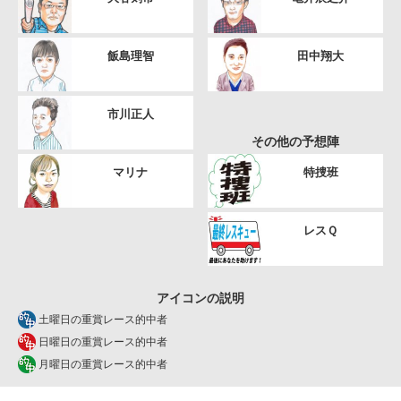
飯島理智
田中翔大
市川正人
その他の予想陣
マリナ
特捜班
レスＱ
アイコンの説明
土曜日の重賞レース的中者
日曜日の重賞レース的中者
月曜日の重賞レース的中者