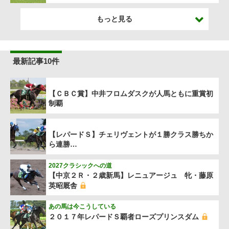
もっと見る
最新記事10件
【ＣＢＣ賞】中井フロムダスクが人馬ともに重賞初
制覇
【レパードＳ】チェリヴェントが１勝クラス勝ちか
ら連勝…
2027クラシックへの道
【中京２Ｒ・２歳新馬】レニュアージュ 牝・藤原
英昭厩舎
あの馬は今こうしている
２０１７年レパードＳ覇者ローズプリンスダム