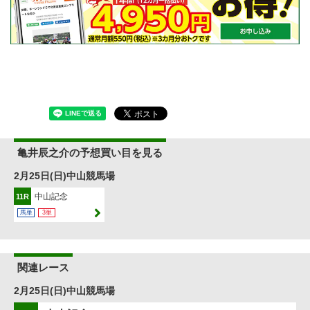
亀井辰之介の予想買い目を見る
2月25日(日)中山競馬場
中山記念
11R
馬単
3単
関連レース
2月25日(日)中山競馬場