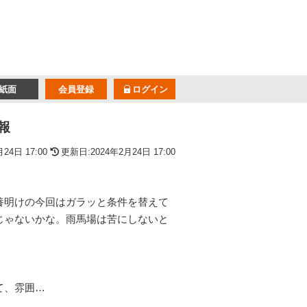
紙面
会員登録
ログイン
報
24日 17:00
更新日:2024年2月24日 17:00
養明けの今回はガラッと条件を替えて
じゃないかな。雨馬場は苦にしないと
て、雰囲…