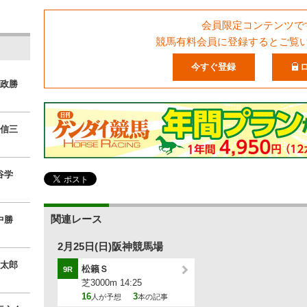
会員限定コンテンツで
競馬有料会員に登録するとご覧
今すぐ登録
政勝
信三
谷学
関連レース
中勝
2月25日(日)阪神競馬場
太郎
松籟Ｓ
9R
芝3000m 14:25
16
3
人が予想
本の記事