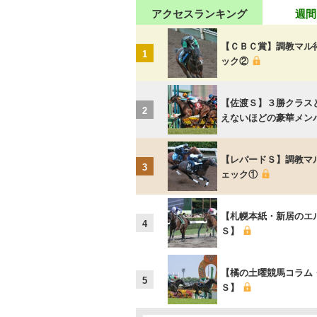
アクセスランキング
週間
【ＣＢＣ賞】調教マル
1
ック②
【佐渡Ｓ】３勝クラス
2
えないほどの豪華メン
【レパードＳ】調教マ
3
ェック①
【札幌本紙・新居のエ
4
Ｓ】
【橘の土曜競馬コラム
5
Ｓ】