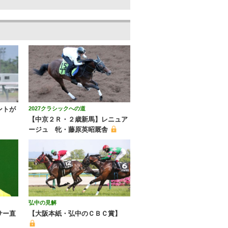
ントが
2027クラシックへの道
【中京２Ｒ・２歳新馬】レニュア
ージュ 牝・藤原英昭厩舎
弘中の見解
サー直
【大阪本紙・弘中のＣＢＣ賞】