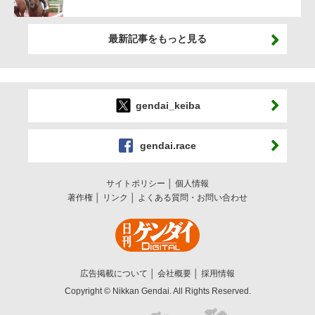
最新記事をもっと見る
gendai_keiba
gendai.race
サイトポリシー
個人情報
著作権
リンク
よくある質問・お問い合わせ
広告掲載について
会社概要
採用情報
Copyright © Nikkan Gendai. All Rights Reserved.