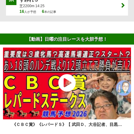
芝2200m 14:25
16
6
人が予想
本の記事
【動画】日曜の注目レースを大胆予想！
《ＣＢＣ賞》《レパードＳ》【 武田Ｄ、大谷記者、目黒…