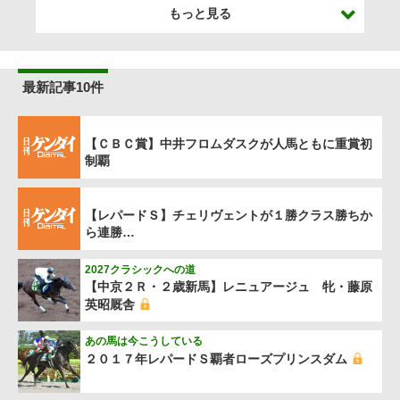
もっと見る
最新記事10件
【ＣＢＣ賞】中井フロムダスクが人馬ともに重賞初
制覇
【レパードＳ】チェリヴェントが１勝クラス勝ちか
ら連勝…
2027クラシックへの道
【中京２Ｒ・２歳新馬】レニュアージュ 牝・藤原
英昭厩舎
あの馬は今こうしている
２０１７年レパードＳ覇者ローズプリンスダム