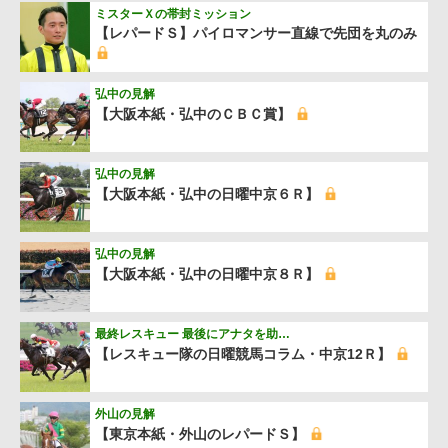
ミスターＸの帯封ミッション
【レパードＳ】パイロマンサー直線で先団を丸のみ
弘中の見解
【大阪本紙・弘中のＣＢＣ賞】
弘中の見解
【大阪本紙・弘中の日曜中京６Ｒ】
弘中の見解
【大阪本紙・弘中の日曜中京８Ｒ】
最終レスキュー 最後にアナタを助…
【レスキュー隊の日曜競馬コラム・中京12Ｒ】
外山の見解
【東京本紙・外山のレパードＳ】