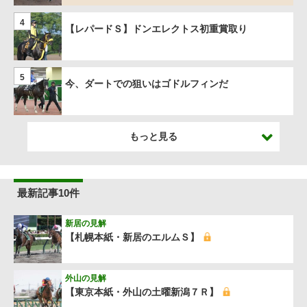
4
【レパードＳ】ドンエレクトス初重賞取り
5
今、ダートでの狙いはゴドルフィンだ
もっと見る
最新記事10件
新居の見解
【札幌本紙・新居のエルムＳ】
外山の見解
【東京本紙・外山の土曜新潟７Ｒ】