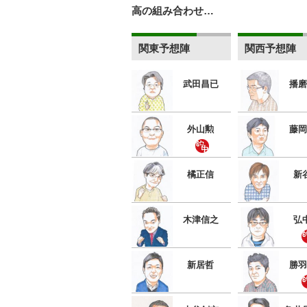
高の組み合わせ…
関東予想陣
関西予想陣
武田昌已
播磨
外山勲
藤岡
橘正信
新
木津信之
弘
新居哲
勝羽