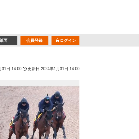
紙面
会員登録
ログイン
31日 14:00
更新日:2024年1月31日 14:00