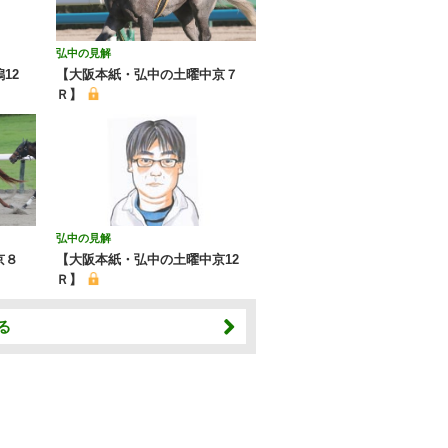
弘中の見解
12
【大阪本紙・弘中の土曜中京７
Ｒ】
弘中の見解
京８
【大阪本紙・弘中の土曜中京12
Ｒ】
る