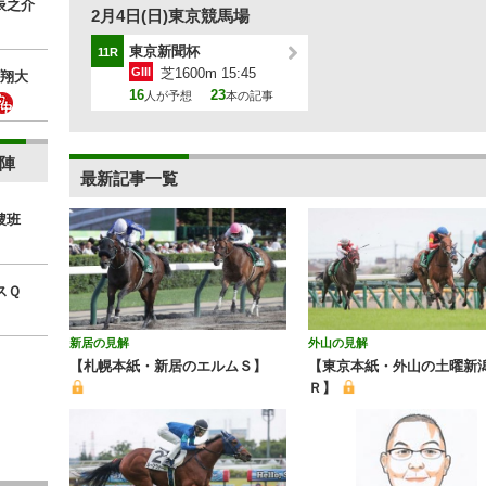
辰之介
2月4日(日)東京競馬場
東京新聞杯
11R
GIII
芝1600m 15:45
翔大
16
23
人が予想
本の記事
陣
最新記事一覧
捜班
スＱ
新居の見解
外山の見解
【札幌本紙・新居のエルムＳ】
【東京本紙・外山の土曜新
Ｒ】