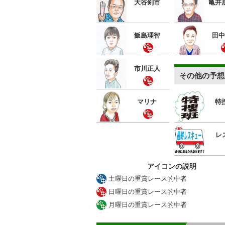
大谷剣市
亀井
飯島理智
田中
市川正人
その他の予想
マリナ
特
レ
アイコンの説明
土曜日の重賞レース的中者
日曜日の重賞レース的中者
月曜日の重賞レース的中者