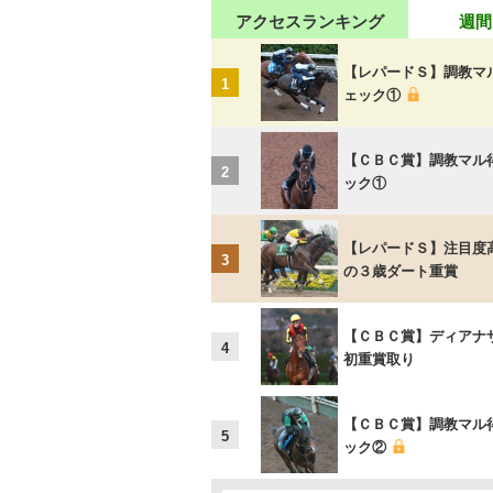
アクセスランキング
週間
【レパードＳ】調教マ
1
ェック①
【ＣＢＣ賞】調教マル
2
ック①
【レパードＳ】注目度
3
の３歳ダート重賞
【ＣＢＣ賞】ディアナ
4
初重賞取り
【ＣＢＣ賞】調教マル
5
ック②