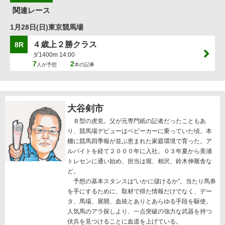
関連レース
1月28日(日)東京競馬場
４歳上２勝クラス
8R
ダ1400m 14:00
7
2
人が予想
本の記事
大谷剣市
Ｂ型の虎党。父が元専門紙の記者だったこともあ
り、競馬場デビューはベビーカーに乗っていた頃。本
棚に競馬四季報が並ぶ恵まれた家庭環境で育った。ア
ルバイトを経て２０００年に入社。０３年夏から美浦
トレセンに通い始め、担当は堀、相沢、鈴木伸厩舎な
ど。
予想の基本スタンスは“いかに儲けるか”。当たり馬券
を手にするために、取材で得た情報だけでなく、デー
タ、馬場、展開、血統とありとあらゆる手段を駆使。
人気馬のアラ探しより、一点突破の強力な武器を持つ
伏兵を見つけることに血道を上げている。