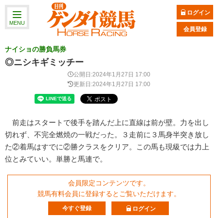
ログイン
MENU
会員登録
ナイショの勝負馬券
◎ニシキギミッチー
公開日:2024年1月27日 17:00
更新日:2024年1月27日 17:00
前走はスタートで後手を踏んだ上に直線は前が壁。力を出し
切れず、不完全燃焼の一戦だった。３走前に３馬身半突き放し
た②着馬はすでに②勝クラスをクリア。この馬も現級では力上
位とみていい。単勝と馬連で。
会員限定コンテンツです。
競馬有料会員に登録するとご覧いただけます。
今すぐ登録
ログイン