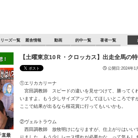
シリーズ一覧
厩舎情報
動画
的中一覧
著者一覧
【土曜東京10Ｒ・クロッカス】出走全馬の
想！
公開日:2024年1月
①エリカカリーナ
宮田調教師 スピードの違いを見せつけて、勝ってく
いますよ。もう少しサイズアップしてほしいところです
ここで結果が出るなら桜花賞に行ってもいいかも。
②ヴェルトラウム
西田調教師 放牧明けになりますが、仕上がりはいい
千直最
りました。もう少しレース慣れが必要かな、って気もし