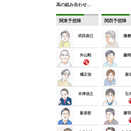
高の組み合わせ…
関東予想陣
関西予想陣
武田昌已
播磨
外山勲
藤岡
橘正信
新
木津信之
弘
新居哲
勝羽