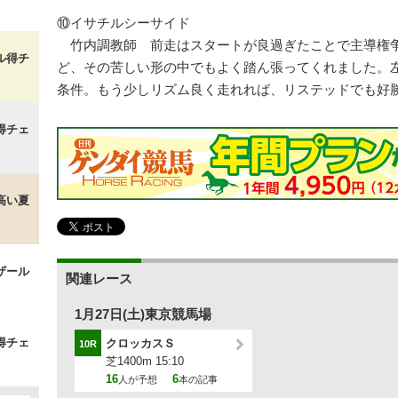
⑩イサチルシーサイド
竹内調教師 前走はスタートが良過ぎたことで主導権
ル得チ
ど、その苦しい形の中でもよく踏ん張ってくれました。
条件。もう少しリズム良く走れれば、リステッドでも好
得チェ
高い夏
ザール
関連レース
1月27日(土)東京競馬場
得チェ
クロッカスＳ
10R
芝1400m 15:10
16
6
人が予想
本の記事