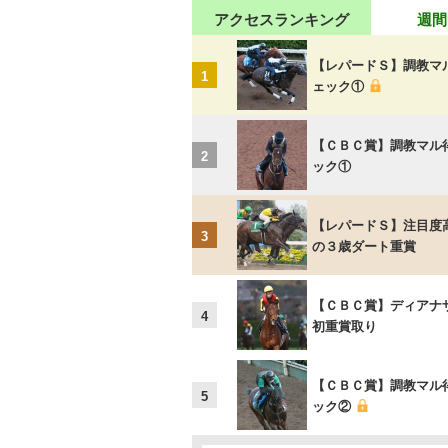
アクセスランキング
週間
【レパードＳ】調教マ
1
ェック①
【ＣＢＣ賞】調教マル
2
ック①
【レパードＳ】注目度
3
の３歳ダート重賞
【ＣＢＣ賞】ディアナ
4
初重賞取り
【ＣＢＣ賞】調教マル
5
ック②