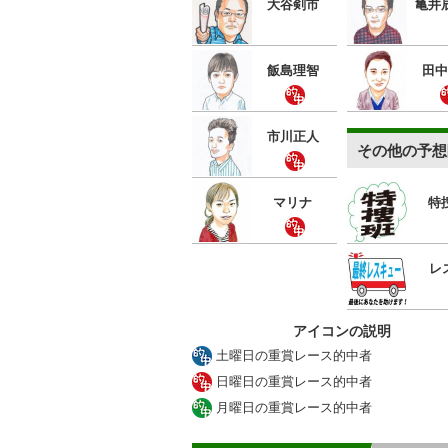
大谷剣市
亀井
飯島理智
田中
市川正人
その他の予想
マリナ
特
レ
アイコンの説明
土曜日の重賞レース的中者
日曜日の重賞レース的中者
月曜日の重賞レース的中者