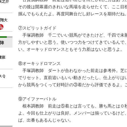
辰之介
その後は開幕週のきれいな馬場を走らせたくて、ここ目
掴んでもらえたよ。再度同舞台だし好レースを期待だね
翔大
⑦スピリットガイド
手塚調教師 千二でいい競馬ができたけど、千四で未
方がしやすいと思う。使いつつ力をつけてきているんで
陣
い。オーキッドロマンスともそう力差はないと思うよ。
捜班
⑧オーキッドロマンス
手塚調教師 ダートが合わなかった前走は参考外。芝
スＱ
でリセット。直前追いもいい動きだったし、仕上がりは
から競馬をつくって好時計の③着だから評価できるよ。
⑨アイファーバトル
根本調教師 前走は⑤着とは言っても、勝ち馬とは０
よ。今回も仕上がりは良好。メンバーは揃っているけど
ば、出番もあるんじゃない。