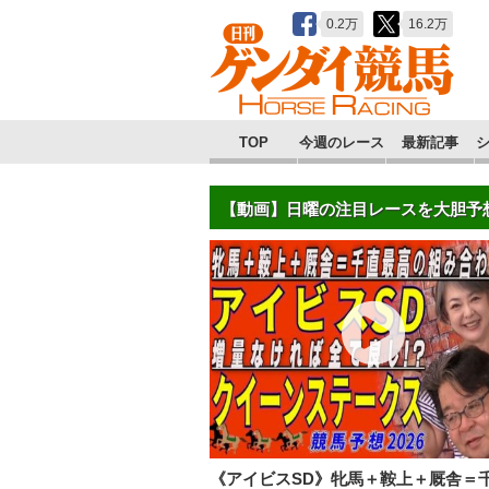
0.2万
16.2万
TOP
今週のレース
最新記事
【動画】日曜の注目レースを大胆予
《アイビスSD》牝馬＋鞍上＋厩舎＝