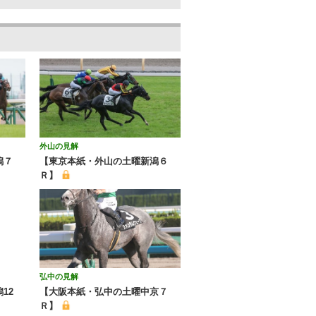
外山の見解
潟７
【東京本紙・外山の土曜新潟６
Ｒ】
弘中の見解
12
【大阪本紙・弘中の土曜中京７
Ｒ】