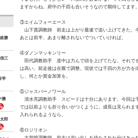
ますからね。府中の千四も合いそうなので期待してます
③エイムフォーエース
山下貴調教師 前走は上がり最速で追い上げてきた。
あとは前半、あまり離されないでついていければ。
政勝
④ダノンマッキンリー
信三
田代調教助手 道中は力んで頭を上げてたな。それで
は高い。前走後は在厩で調整。現状では千四の方が力を
し、何とか賞金加算を。
谷学
⑤ジャスパーノワール
中勝
清水亮調教助手 スピードは十分にあります。今回は
では以前よりも折り合いがつくように。成長は見られま
入れられるようなら。
太郎
⑥ロジリオン
古賀慎調教師 前走は追い出しを待たされた分はあっ