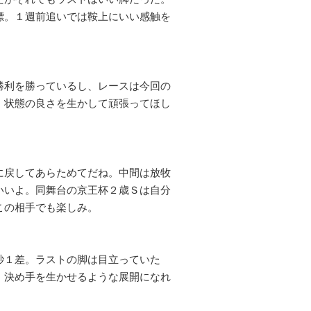
標。１週前追いでは鞍上にいい感触を
。
勝利を勝っているし、レースは今回の
、状態の良さを生かして頑張ってほし
に戻してあらためてだね。中間は放牧
いいよ。同舞台の京王杯２歳Ｓは自分
この相手でも楽しみ。
秒１差。ラストの脚は目立っていた
、決め手を生かせるような展開になれ