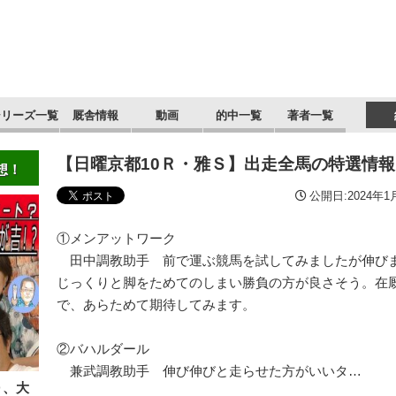
シリーズ一覧
厩舎情報
動画
的中一覧
著者一覧
【日曜京都10Ｒ・雅Ｓ】出走全馬の特選情報
想！
公開日:2024年1月
①メンアットワーク
田中調教助手 前で運ぶ競馬を試してみましたが伸び
じっくりと脚をためてのしまい勝負の方が良さそう。在
で、あらためて期待してみます。
②バハルダール
兼武調教助手 伸び伸びと走らせた方がいいタ…
Ｄ、大