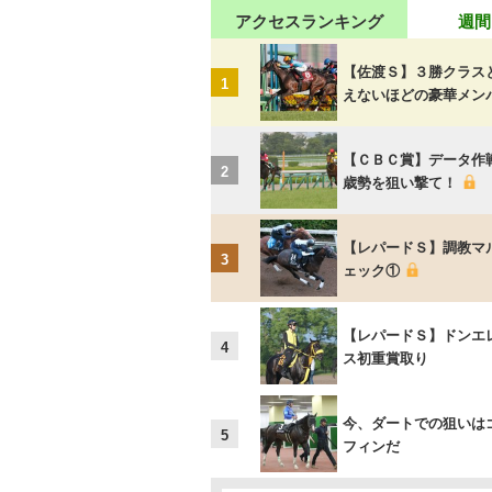
アクセスランキング
週間
【佐渡Ｓ】３勝クラス
1
えないほどの豪華メン
【ＣＢＣ賞】データ作
2
歳勢を狙い撃て！
【レパードＳ】調教マ
3
ェック①
【レパードＳ】ドンエ
4
ス初重賞取り
今、ダートでの狙いは
5
フィンだ