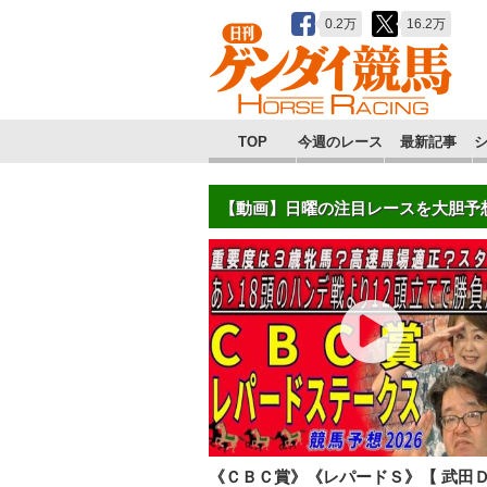
0.2万
16.2万
TOP
今週のレース
最新記事
【動画】日曜の注目レースを大胆予
《ＣＢＣ賞》《レパードＳ》【 武田