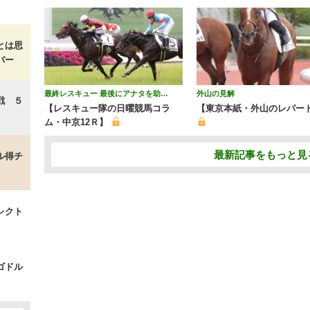
とは思
バー
最終レスキュー 最後にアナタを助…
外山の見解
戦 ５
【レスキュー隊の日曜競馬コラ
【東京本紙・外山のレパー
ム・中京12Ｒ】
最新記事をもっと見
ル得チ
レクト
ゴドル