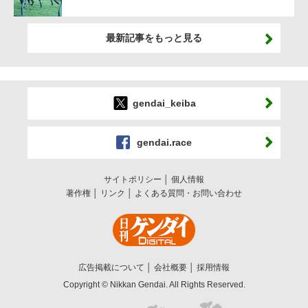
最新記事をもっと見る
gendai_keiba
gendai.race
サイトポリシー
個人情報
著作権
リンク
よくある質問・お問い合わせ
広告掲載について
会社概要
採用情報
Copyright © Nikkan Gendai. All Rights Reserved.