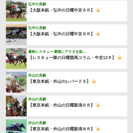
弘中の見解
【大阪本紙・弘中の日曜中京６Ｒ】
弘中の見解
【大阪本紙・弘中の日曜中京８Ｒ】
最終レスキュー 最後にアナタを助…
【レスキュー隊の日曜競馬コラム・中京12Ｒ】
外山の見解
【東京本紙・外山のレパードＳ】
外山の見解
【東京本紙・外山の日曜新潟６Ｒ】
外山の見解
【東京本紙・外山の日曜新潟８Ｒ】