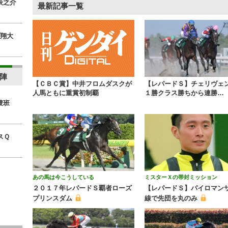
辰之介
最新記事一覧
翔大
陣
【ＣＢＣ賞】中井フロムダスクが
【レパードＳ】チェリヴェ
人馬ともに重賞初制覇
１勝クラス勝ちから連勝…
捜班
スＱ
あの馬は今こうしている
ミスターＸの帯封ミッション
２０１７年レパードＳ覇者ローズ
【レパードＳ】パイロマン
プリンスダム
線で先団を丸のみ