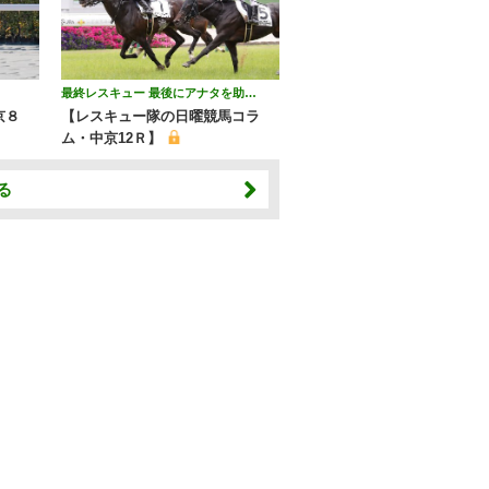
最終レスキュー 最後にアナタを助…
京８
【レスキュー隊の日曜競馬コラ
ム・中京12Ｒ】
る