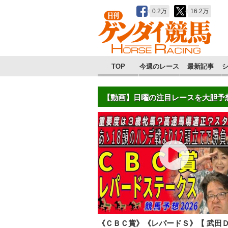
0.2万
16.2万
TOP
今週のレース
最新記事
【動画】日曜の注目レースを大胆予
《ＣＢＣ賞》《レパードＳ》【 武田