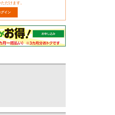
いただけます。
ログイン