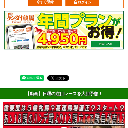
今すぐ登録
ログイン
【動画】日曜の注目レースを大胆予想！