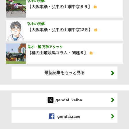
弘中の見解
【大阪本紙・弘中の土曜中京８Ｒ】
弘中の見解
【大阪本紙・弘中の土曜中京12Ｒ】
鬼才・橘 万券アタック
【橘の土曜競馬コラム・関越Ｓ】
最新記事をもっと見る
gendai_keiba
gendai.race