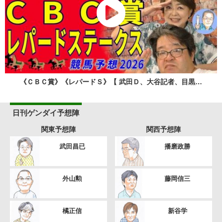
《ＣＢＣ賞》《レパードＳ》【 武田Ｄ、大谷記者、目黒…
日刊ゲンダイ予想陣
関東予想陣
関西予想陣
武田昌已
播磨政勝
外山勲
藤岡信三
橘正信
新谷学