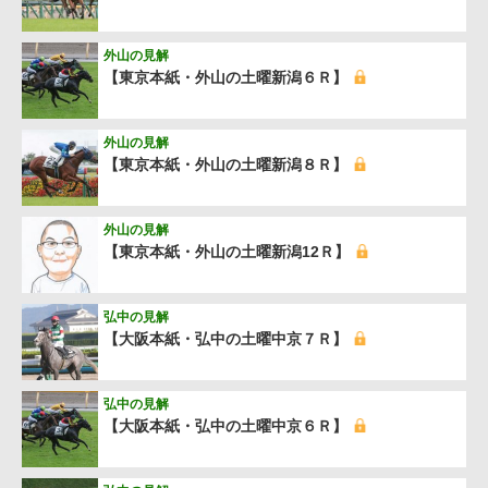
外山の見解
【東京本紙・外山の土曜新潟６Ｒ】
外山の見解
【東京本紙・外山の土曜新潟８Ｒ】
外山の見解
【東京本紙・外山の土曜新潟12Ｒ】
弘中の見解
【大阪本紙・弘中の土曜中京７Ｒ】
弘中の見解
【大阪本紙・弘中の土曜中京６Ｒ】