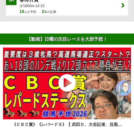
ダ1800m 14:15
16
2
人が予想
本の記事
【動画】日曜の注目レースを大胆予想！
《ＣＢＣ賞》《レパードＳ》【 武田Ｄ、大谷記者、目黒…