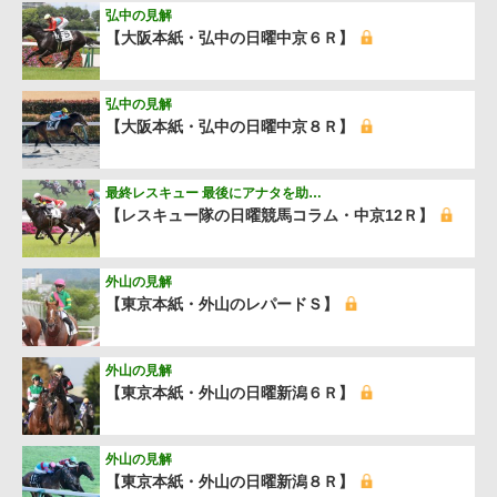
弘中の見解
【大阪本紙・弘中の日曜中京６Ｒ】
弘中の見解
【大阪本紙・弘中の日曜中京８Ｒ】
最終レスキュー 最後にアナタを助…
【レスキュー隊の日曜競馬コラム・中京12Ｒ】
外山の見解
【東京本紙・外山のレパードＳ】
外山の見解
【東京本紙・外山の日曜新潟６Ｒ】
外山の見解
【東京本紙・外山の日曜新潟８Ｒ】