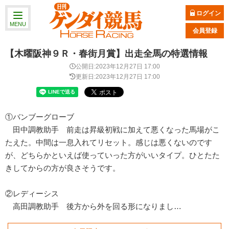
ログイン
MENU
会員登録
【木曜阪神９Ｒ・春街月賞】出走全馬の特選情報
公開日:2023年12月27日 17:00
更新日:2023年12月27日 17:00
①バンブーグローブ
田中調教助手 前走は昇級初戦に加えて悪くなった馬場がこ
たえた。中間は一息入れてリセット。感じは悪くないのです
が、どちらかといえば使っていった方がいいタイプ。ひとたた
きしてからの方が良さそうです。
②レディーシス
高田調教助手 後方から外を回る形になりまし…