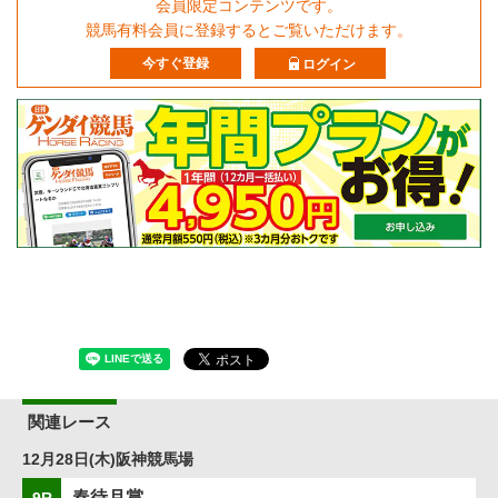
会員限定コンテンツです。
競馬有料会員に登録するとご覧いただけます。
今すぐ登録
ログイン
関連レース
12月28日(木)阪神競馬場
春待月賞
9R