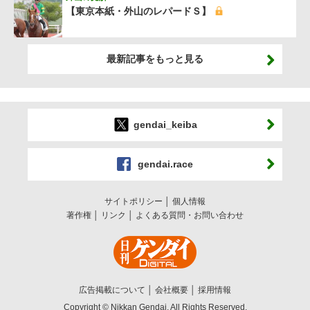
【東京本紙・外山のレパードＳ】
最新記事をもっと見る
gendai_keiba
gendai.race
サイトポリシー
個人情報
著作権
リンク
よくある質問・お問い合わせ
広告掲載について
会社概要
採用情報
Copyright © Nikkan Gendai. All Rights Reserved.