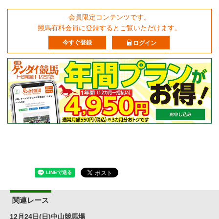
会員限定コンテンツです。
競馬有料会員に登録するとご覧いただけます。
今すぐ登録
ログイン
関連レース
12月24日(日)中山競馬場