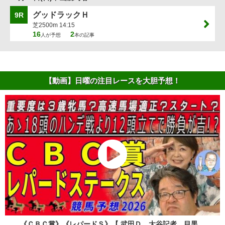
グッドラックＨ
9R
芝2500m 14:15
16
2
人が予想
本の記事
【動画】日曜の注目レースを大胆予想！
《ＣＢＣ賞》《レパードＳ》【 武田Ｄ、大谷記者、目黒…