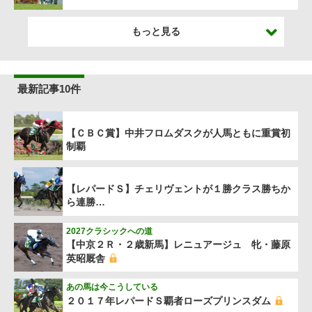
もっと見る
最新記事10件
【ＣＢＣ賞】中井フロムダスクが人馬ともに重賞初
制覇
【レパードＳ】チェリヴェントが１勝クラス勝ちか
ら連勝…
2027クラシックへの道
【中京２Ｒ・２歳新馬】レニュアージュ 牝・藤原
英昭厩舎
あの馬は今こうしている
２０１７年レパードＳ覇者ローズプリンスダム