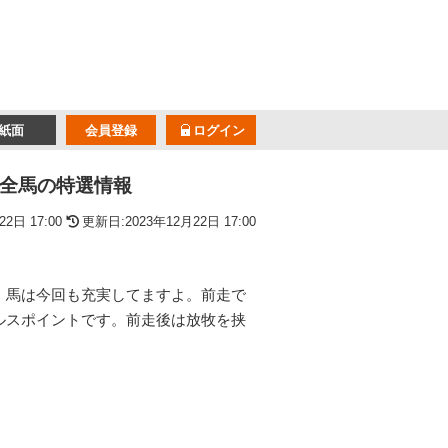
紙面
会員登録
ログイン
走全馬の特選情報
2日 17:00
更新日:2023年12月22日 17:00
。馬は今回も充実してますよ。前走で
ルスポイントです。前走後は放牧を挟