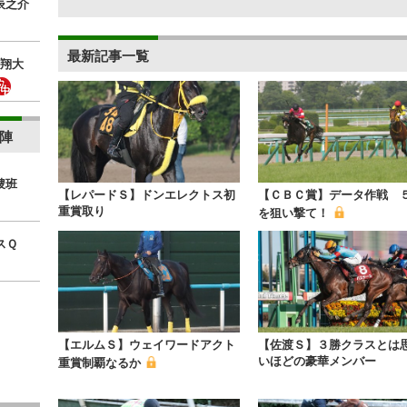
辰之介
最新記事一覧
翔大
陣
捜班
【レパードＳ】ドンエレクトス初
【ＣＢＣ賞】データ作戦 
重賞取り
を狙い撃て！
スＱ
【エルムＳ】ウェイワードアクト
【佐渡Ｓ】３勝クラスとは
いほどの豪華メンバー
重賞制覇なるか