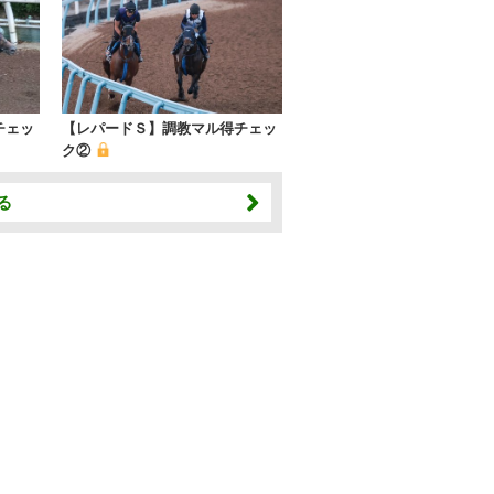
チェッ
【レパードＳ】調教マル得チェッ
ク②
る