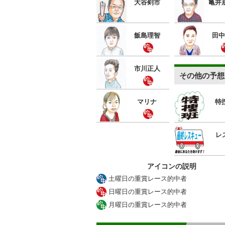
大谷剣市
亀井
飯島理智
田中
市川正人
その他の予想
マリナ
特
レ
アイコンの説明
土曜日の重賞レース的中者
日曜日の重賞レース的中者
月曜日の重賞レース的中者