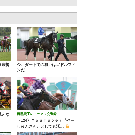
５歳勢
今、ダートでの狙いはゴドルフィ
ンだ
思えな
目黒貴子のアツアツ交遊録
〈124〉ＹｏｕＴｕｂｅｒ〝やー
しゅんさん〟としても活…