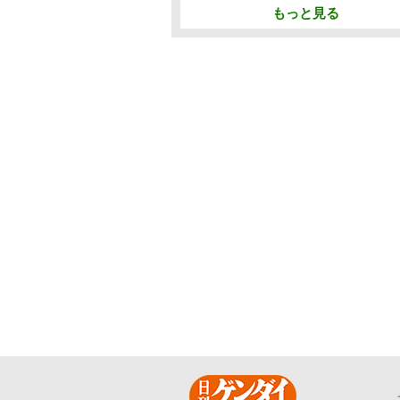
もっと見る