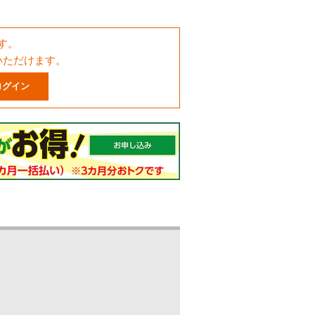
す。
いただけます。
ログイン