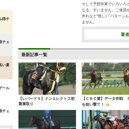
そして予想作業でいろいろと
なる。すいません。ご迷惑
外れなど“惜しい”パターン
ル得チ
ません。
著
得チェ
最新記事一覧
高い夏
ザール
【レパードＳ】ドンエレクトス初
【ＣＢＣ賞】データ作戦 
重賞取り
を狙い撃て！
得チェ