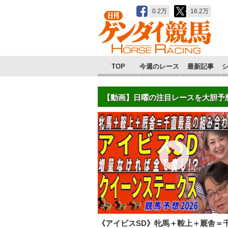
0.2万
16.2万
TOP
今週のレース
最新記事
【動画】日曜の注目レースを大胆予
《アイビスSD》牝馬＋鞍上＋厩舎＝