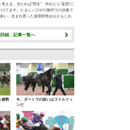
考える。当たれば“閃き”、外れたら“妄想”に
かけてます。たまに△◎や◎無印での決着で
も多い。生まれ育った某県民性ゆえかもしれ
者詳細、記事一覧へ
５歳勢
今、ダートでの狙いはゴドルフィ
ンだ