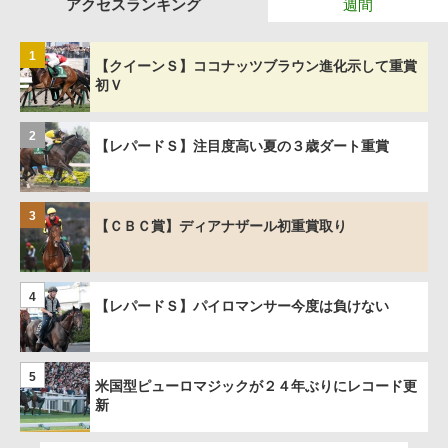
アクセスランキング
週間
1
【クイーンＳ】ココナッツブラウン進化示して重賞
初Ｖ
2
【レパードＳ】注目度高い夏の３歳ダート重賞
3
【ＣＢＣ賞】ディアナザール初重賞取り
4
【レパードＳ】パイロマンサー今度は負けない
5
米国型ピューロマジックが２４年ぶりにレコード更
新