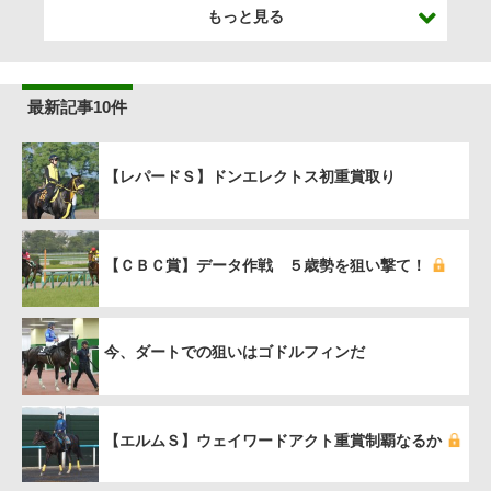
もっと見る
最新記事10件
【レパードＳ】ドンエレクトス初重賞取り
【ＣＢＣ賞】データ作戦 ５歳勢を狙い撃て！
今、ダートでの狙いはゴドルフィンだ
【エルムＳ】ウェイワードアクト重賞制覇なるか