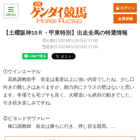
ログイン
MENU
会員登録
【土曜阪神10Ｒ・甲東特別】出走全馬の特選情報
公開日:2023年12月15日 17:00
更新日:2023年12月15日 17:00
①ウインエーデル
高島調教助手 前走は着差以上に強い内容でしたね。少し口
向きの難しさはありますが、能力的にクラスの壁はないと思い
ます。冬場でも毛ヅヤも良く、火曜追いも絶好の動きでした。
引き続き楽しみですね。
②ビヨンドザヴァレー
橋口調教師 前走は勝ちに行き、押し切る競馬。…