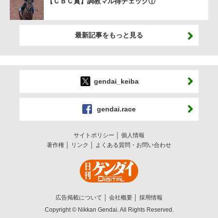
【ＣＢＣ賞】調教マル得チェック①
最新記事をもっと見る
gendai_keiba
gendai.race
サイトポリシー
個人情報
著作権
リンク
よくある質問・お問い合わせ
広告掲載について
会社概要
採用情報
Copyright © Nikkan Gendai. All Rights Reserved.