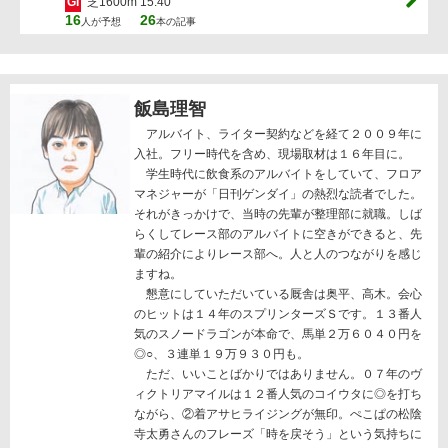
GI
芝1600m 15:40
16
26
人が予想
本の記事
飯島理智
アルバイト、ライター契約などを経て２００９年に
入社。フリー時代を含め、現場取材は１６年目に。
学生時代に飲食系のアルバイトをしていて、フロア
マネジャーが「日刊ゲンダイ」の熱烈な読者でした。
それがきっかけで、当時の先輩が整理部に就職。しば
らくしてレース部のアルバイトに空きができると、先
輩の紹介によりレース部へ。人と人のつながりを感じ
ますね。
懇意にしていただいている厩舎は奥平、高木。会心
のヒットは１４年のスプリンターズＳです。１３番人
気のスノードラゴンが本命で、馬単２万６０４０円を
◎○、３連単１９万９３０円も。
ただ、いいことばかりではありません。０７年のヴ
ィクトリアマイルは１２番人気のコイウタに◎を打ち
ながら、②着アサヒライジングが無印。ぺこぱの松陰
寺太勇さんのフレーズ「時を戻そう」という気持ちに