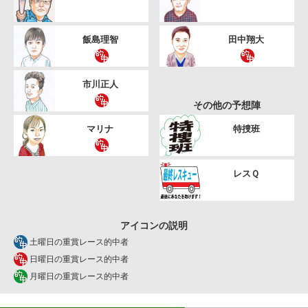
飯島理智
田中翔大
市川正人
その他の予想陣
マリナ
特捜班
レスＱ
アイコンの説明
土曜日の重賞レース的中者
日曜日の重賞レース的中者
月曜日の重賞レース的中者