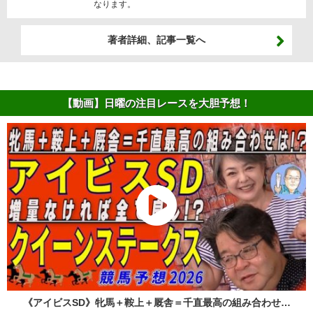
なります。
著者詳細、記事一覧へ
【動画】日曜の注目レースを大胆予想！
《アイビスSD》牝馬＋鞍上＋厩舎＝千直最高の組み合わせ…