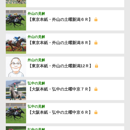
外山の見解
【東京本紙・外山の土曜新潟６Ｒ】
外山の見解
【東京本紙・外山の土曜新潟８Ｒ】
外山の見解
【東京本紙・外山の土曜新潟12Ｒ】
弘中の見解
【大阪本紙・弘中の土曜中京７Ｒ】
弘中の見解
【大阪本紙・弘中の土曜中京６Ｒ】
弘中の見解