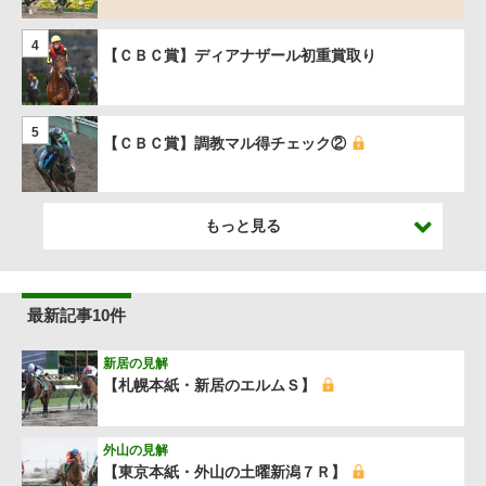
4
【ＣＢＣ賞】ディアナザール初重賞取り
5
【ＣＢＣ賞】調教マル得チェック②
もっと見る
最新記事10件
新居の見解
【札幌本紙・新居のエルムＳ】
外山の見解
【東京本紙・外山の土曜新潟７Ｒ】