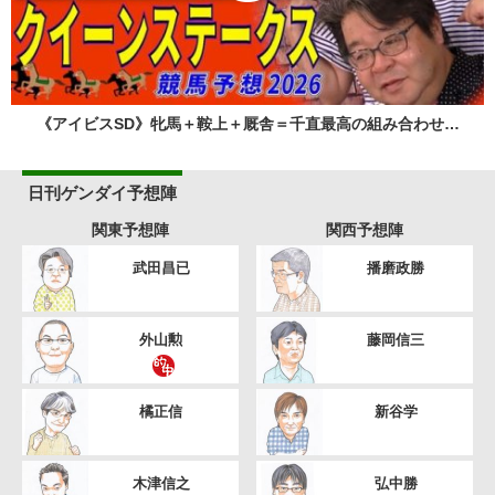
《アイビスSD》牝馬＋鞍上＋厩舎＝千直最高の組み合わせ…
日刊ゲンダイ予想陣
関東予想陣
関西予想陣
武田昌已
播磨政勝
外山勲
藤岡信三
橘正信
新谷学
木津信之
弘中勝