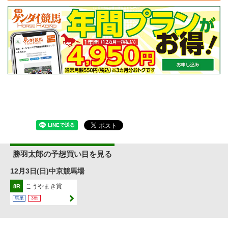
勝羽太郎の予想買い目を見る
12月3日(日)中京競馬場
こうやまき賞
8R
馬単
3単