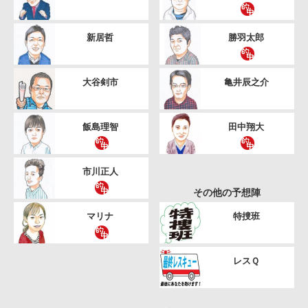
新居哲
勝羽太郎
大谷剣市
亀井辰之介
飯島理智
田中翔大
市川正人
その他の予想陣
マリナ
特捜班
レスＱ