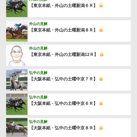
【東京本紙・外山の土曜新潟６Ｒ】
外山の見解
【東京本紙・外山の土曜新潟８Ｒ】
外山の見解
【東京本紙・外山の土曜新潟12Ｒ】
弘中の見解
【大阪本紙・弘中の土曜中京７Ｒ】
弘中の見解
【大阪本紙・弘中の土曜中京６Ｒ】
弘中の見解
【大阪本紙・弘中の土曜中京８Ｒ】