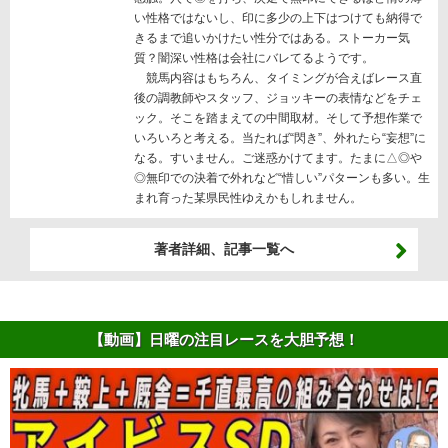
い性格ではないし、印に多少の上下はつけても納得で
きるまで追いかけたい性分ではある。ストーカー気
質？闇深い性格は会社にバレてるようです。
競馬内容はもちろん、タイミングが合えばレース直
後の調教師やスタッフ、ジョッキーの表情などをチェ
ック。そこを踏まえての中間取材。そして予想作業で
いろいろと考える。当たれば“閃き”、外れたら“妄想”に
なる。すいません。ご迷惑かけてます。たまに△◎や
◎無印での決着で外れなど“惜しい”パターンも多い。生
まれ育った某県民性ゆえかもしれません。
著者詳細、記事一覧へ
【動画】日曜の注目レースを大胆予想！