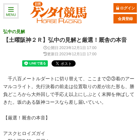
ログイン
MENU
会員登録
弘中の見解
【土曜阪神２Ｒ】弘中の見解と厳選！厩舎の本音
公開日:2023年12月1日 17:00
更新日:2023年12月1日 17:00
千八百メートルダートに切り替えて、ここまで②③着のアー
マルコライト。先行決着の前走は位置取りの差が出た形も、勝
負どころから大外回しで手応え以上にしぶとく末脚を伸ばして
きた。坂のある阪神コースなら差し届いていい。
【厳選！厩舎の本音】
アスクヒロイズガイ