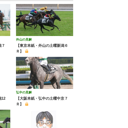
外山の見解
潟７
【東京本紙・外山の土曜新潟６
Ｒ】
弘中の見解
12
【大阪本紙・弘中の土曜中京７
Ｒ】