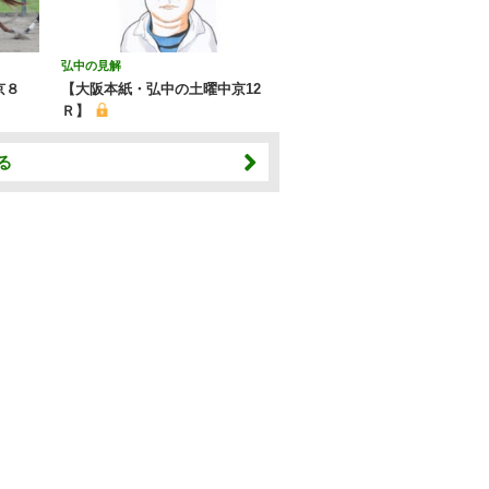
弘中の見解
京８
【大阪本紙・弘中の土曜中京12
Ｒ】
る