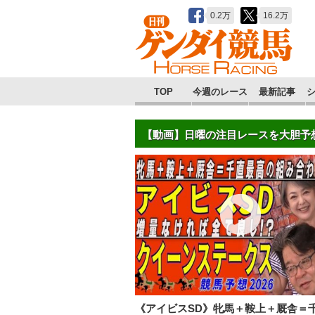
0.2万
16.2万
TOP
今週のレース
最新記事
【動画】日曜の注目レースを大胆予
《アイビスSD》牝馬＋鞍上＋厩舎＝