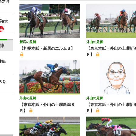
辰之介
翔大
新居の見解
外山の見解
陣
【札幌本紙・新居のエルムＳ】
【東京本紙・外山の土曜新
Ｒ】
捜班
スＱ
外山の見解
外山の見解
【東京本紙・外山の土曜新潟８
【東京本紙・外山の土曜新潟
Ｒ】
Ｒ】