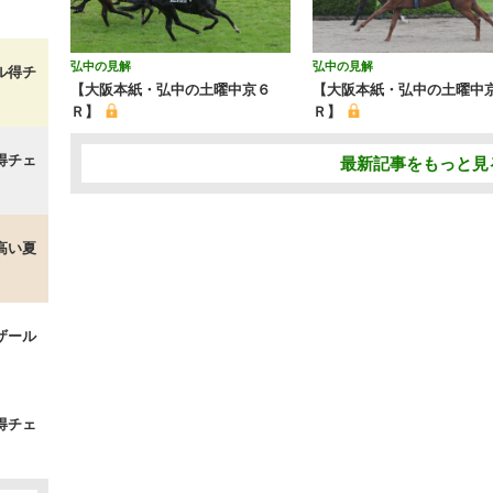
弘中の見解
弘中の見解
ル得チ
【大阪本紙・弘中の土曜中京６
【大阪本紙・弘中の土曜中
Ｒ】
Ｒ】
得チェ
最新記事をもっと見
高い夏
ザール
得チェ