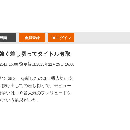
紙面
会員登録
ログイン
強く差し切ってタイトル奪取
5日 16:00
更新日:2023年11月25日 16:00
都２歳Ｓ」を制したのは１番人気に支
く抜け出しての差し切りで、デビュー
着争いは１０番人気のプレリュードシ
セという結果だった。