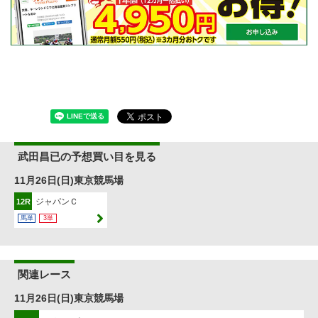
武田昌已の予想買い目を見る
11月26日(日)東京競馬場
ジャパンＣ
12R
馬単
3単
関連レース
11月26日(日)東京競馬場