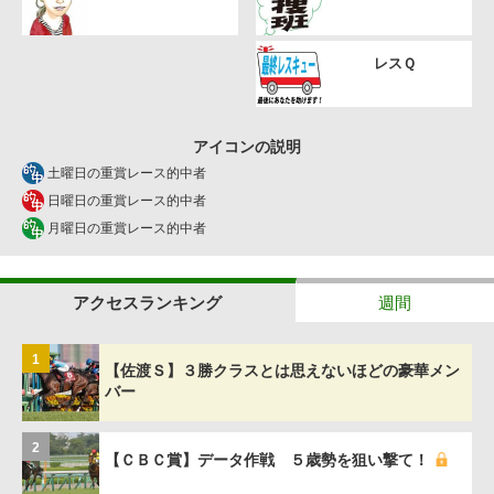
レスＱ
アイコンの説明
土曜日の重賞レース的中者
日曜日の重賞レース的中者
月曜日の重賞レース的中者
アクセスランキング
週間
1
【佐渡Ｓ】３勝クラスとは思えないほどの豪華メン
バー
2
【ＣＢＣ賞】データ作戦 ５歳勢を狙い撃て！