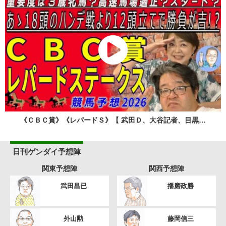
《ＣＢＣ賞》《レパードＳ》【 武田Ｄ、大谷記者、目黒…
日刊ゲンダイ予想陣
関東予想陣
関西予想陣
武田昌已
播磨政勝
外山勲
藤岡信三