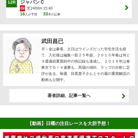
ジャパンＣ
12R
GI
芝2400m 15:40
16
33
人が予想
本の記事
武田昌已
月～金は麻雀、土日はウインズだった学生生活を経
て、入社後は編集一筋２５年超。２０１５年春は何と
９週連続重賞的中の快記録も達成し、２０１６年は春
東京でＧⅠ４連勝も。馬場の傾向、ラップの分析に定
評がある。毎週、目黒貴子さんとその週の重賞解説の
動画も公開中。
著者詳細、記事一覧へ
【動画】日曜の注目レースを大胆予想！