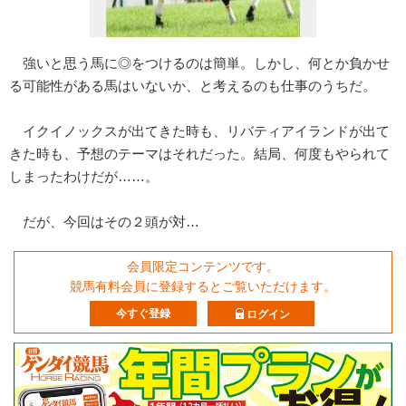
強いと思う馬に◎をつけるのは簡単。しかし、何とか負かせ
る可能性がある馬はいないか、と考えるのも仕事のうちだ。
イクイノックスが出てきた時も、リバティアイランドが出て
きた時も、予想のテーマはそれだった。結局、何度もやられて
しまったわけだが……。
だが、今回はその２頭が対…
会員限定コンテンツです。
競馬有料会員に登録するとご覧いただけます。
今すぐ登録
ログイン