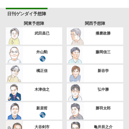
日刊ゲンダイ予想陣
関東予想陣
関西予想陣
武田昌已
播磨政勝
外山勲
藤岡信三
橘正信
新谷学
木津信之
弘中勝
新居哲
勝羽太郎
大谷剣市
亀井辰之介