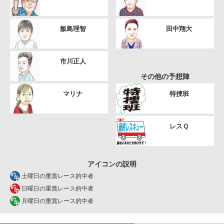
飯島理智
田中翔大
市川正人
その他の予想陣
マリナ
特捜班
レスＱ
アイコンの説明
土曜日の重賞レース的中者
日曜日の重賞レース的中者
月曜日の重賞レース的中者