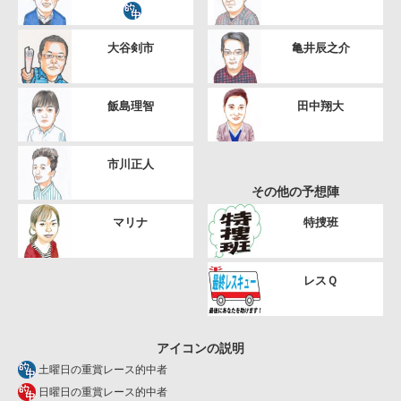
大谷剣市
亀井辰之介
飯島理智
田中翔大
市川正人
その他の予想陣
マリナ
特捜班
レスＱ
アイコンの説明
土曜日の重賞レース的中者
日曜日の重賞レース的中者