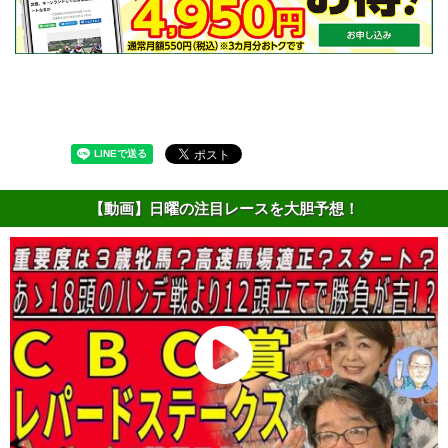
【動画】日曜の注目レースを大胆予想！