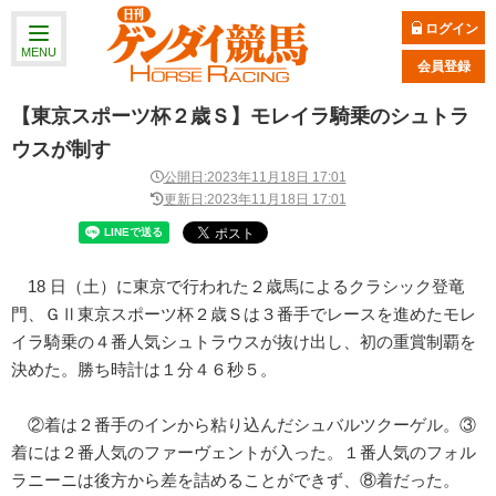
ログイン
MENU
会員登録
【東京スポーツ杯２歳Ｓ】モレイラ騎乗のシュトラ
ウスが制す
公開日:2023年11月18日 17:01
更新日:2023年11月18日 17:01
18 日（土）に東京で行われた２歳馬によるクラシック登竜
門、ＧⅡ東京スポーツ杯２歳Ｓは３番手でレースを進めたモレ
イラ騎乗の４番人気シュトラウスが抜け出し、初の重賞制覇を
決めた。勝ち時計は１分４６秒５。
②着は２番手のインから粘り込んだシュバルツクーゲル。③
着には２番人気のファーヴェントが入った。１番人気のフォル
ラニーニは後方から差を詰めることができず、⑧着だった。