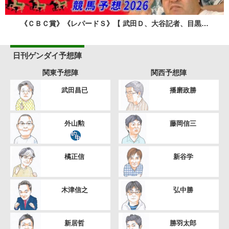
《ＣＢＣ賞》《レパードＳ》【 武田Ｄ、大谷記者、目黒…
日刊ゲンダイ予想陣
関東予想陣
関西予想陣
武田昌已
播磨政勝
外山勲
藤岡信三
橘正信
新谷学
木津信之
弘中勝
新居哲
勝羽太郎