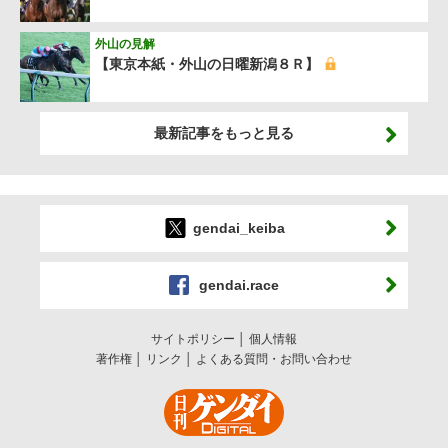
外山の見解
【東京本紙・外山の日曜新潟８Ｒ】
最新記事をもっと見る
gendai_keiba
gendai.race
サイトポリシー
個人情報
著作権
リンク
よくある質問・お問い合わせ