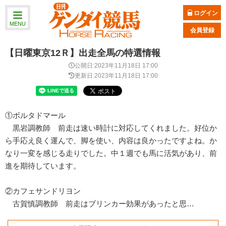
ログイン
MENU
会員登録
【日曜東京12Ｒ】出走全馬の特選情報
公開日:2023年11月18日 17:00
更新日:2023年11月18日 17:00
①ボルタドマール
黒岩調教師 前走は速い時計に対応してくれました。好位か
ら手応え良く運んで、脚を使い、内容は良かったですよね。か
なり一変を感じる走りでした。中１週でも馬に活気があり、前
進を期待しています。
②カフェサンドリヨン
古賀慎調教師 前走はブリンカー効果があったと思…