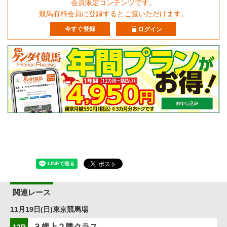
会員限定コンテンツです。
競馬有料会員に登録するとご覧いただけます。
今すぐ登録
ログイン
関連レース
11月19日(日)東京競馬場
３歳上２勝クラス
12R