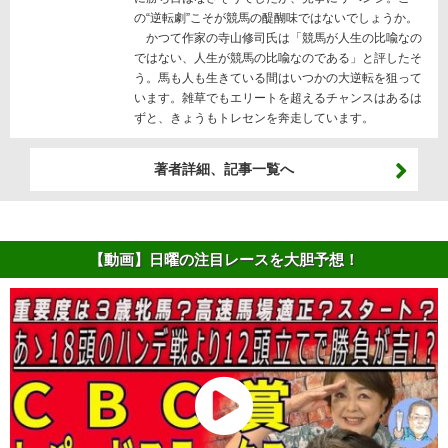
の“逆転劇”こそが競馬の醍醐味ではないでしょうか。
かつて作家の寺山修司氏は「競馬が人生の比喩なの
ではない、人生が競馬の比喩なのである」と評したそ
う。馬も人も生きている間はいつかの大逆転を狙って
います。雑草でもエリートを超えるチャンスはあるは
ずと、きょうもトレセンを奔走しています。
著者詳細、記事一覧へ
【動画】日曜の注目レースを大胆予想！