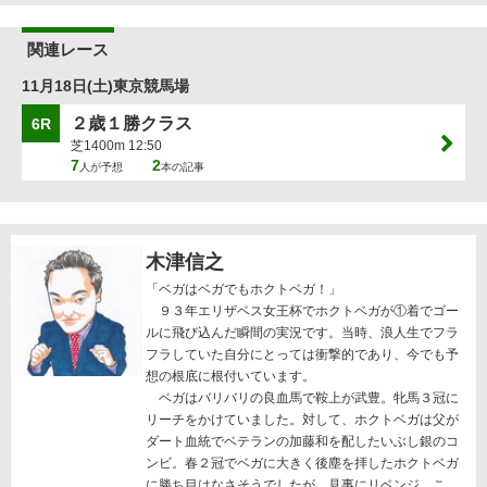
関連レース
11月18日(土)東京競馬場
２歳１勝クラス
6R
芝1400m 12:50
7
2
人が予想
本の記事
木津信之
「ベガはベガでもホクトベガ！」
９３年エリザベス女王杯でホクトベガが①着でゴー
ルに飛び込んだ瞬間の実況です。当時、浪人生でフラ
フラしていた自分にとっては衝撃的であり、今でも予
想の根底に根付いています。
ベガはバリバリの良血馬で鞍上が武豊。牝馬３冠に
リーチをかけていました。対して、ホクトベガは父が
ダート血統でベテランの加藤和を配したいぶし銀のコ
ンビ。春２冠でベガに大きく後塵を拝したホクトベガ
に勝ち目はなさそうでしたが、見事にリベンジ。こ