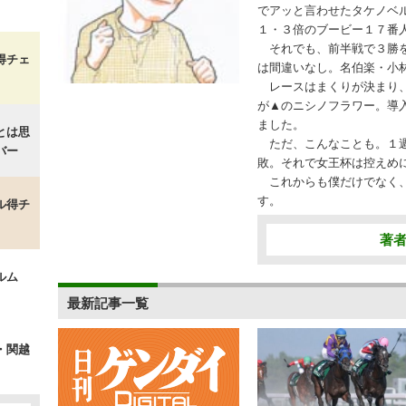
でアッと言わせたタケノベ
１・３倍のブービー１７番
それでも、前半戦で３勝を
得チェ
は間違いなし。名伯楽・小
レースはまくりが決まり、
が▲のニシノフラワー。導
ました。
とは思
ただ、こんなことも。１週
バー
敗。それで女王杯は控えめ
これからも僕だけでなく、
す。
ル得チ
著
ルム
最新記事一覧
・関越