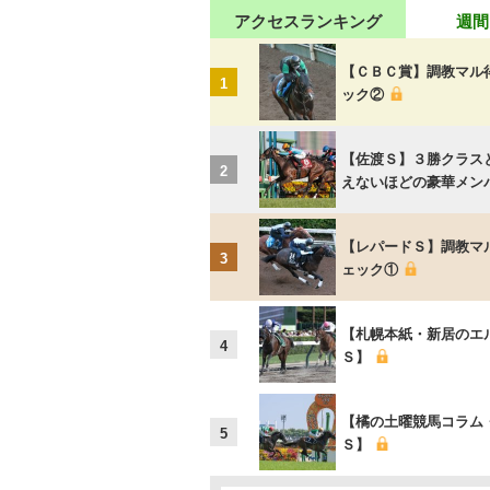
アクセスランキング
週間
【ＣＢＣ賞】調教マル
1
ック②
【佐渡Ｓ】３勝クラス
2
えないほどの豪華メン
【レパードＳ】調教マ
3
ェック①
【札幌本紙・新居のエ
4
Ｓ】
【橘の土曜競馬コラム
5
Ｓ】