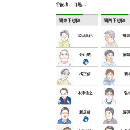
谷記者、目黒…
関東予想陣
関西予想陣
武田昌已
播磨
外山勲
藤岡
橘正信
新
木津信之
弘
新居哲
勝羽