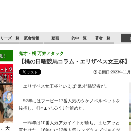
シリーズ一覧
厩舎情報
動画
的中一覧
著者一覧
鬼才・橘 万券アタック
想！
【橘の日曜競馬コラム・エリザベス女王杯】
公開日:2023年11月1
エリザベス女王杯といえば“鬼才”橘記者だ。
92年にはブービー17番人気のタケノベルベットを
抜擢し、◎○▲でズバリ仕留めた。
一昨年は10番人気アカイイトが勝ち、またアッと
Ｄ、大
言わせた。16年には12番人気シングウィズジョイが