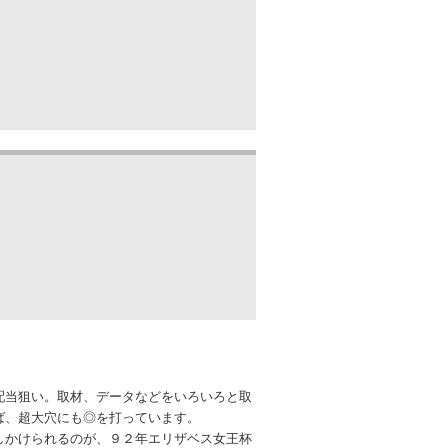
当狙い。取材、データなどをいろいろと取
ば、超大穴にも◎を打っています。
かけられるのが、９２年エリザベス女王杯