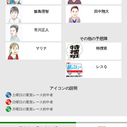
飯島理智
田中翔大
市川正人
その他の予想陣
マリナ
特捜班
レスＱ
アイコンの説明
土曜日の重賞レース的中者
日曜日の重賞レース的中者
月曜日の重賞レース的中者