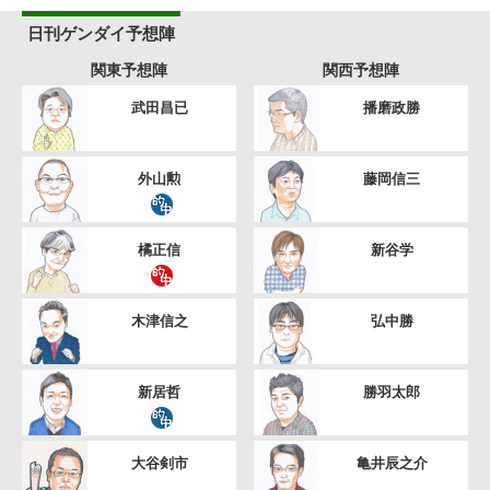
日刊ゲンダイ予想陣
関東予想陣
関西予想陣
武田昌已
播磨政勝
外山勲
藤岡信三
橘正信
新谷学
木津信之
弘中勝
新居哲
勝羽太郎
大谷剣市
亀井辰之介