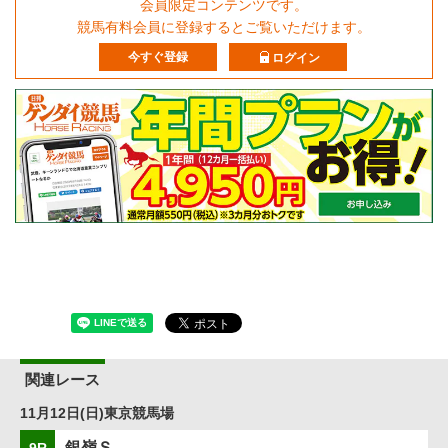
会員限定コンテンツです。
競馬有料会員に登録するとご覧いただけます。
今すぐ登録
ログイン
関連レース
11月12日(日)東京競馬場
銀嶺Ｓ
9R