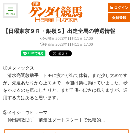
ログイン
MENU
会員登録
【日曜東京９Ｒ・銀嶺Ｓ】出走全馬の特選情報
公開日:2023年11月11日 17:00
更新日:2023年11月11日 17:00
①メタマックス
清水亮調教助手 トモに疲れが出て休養。まだ少し太めです
が、先週あたりから上向きで、今週は楽に動けていました。砂
をかぶるのを気にしたりと、まだ子供っぽさは残りますが、通
用する力はあると思います。
②メイショウヒューマ
仲田調教助手 前走はダートスタートで比較的…