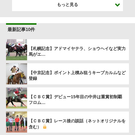
もっと見る
最新記事10件
【札幌記念】アドマイヤテラ、ショウヘイなど実力
馬がエ…
【中京記念】ポイント上積み狙うキープカルムなど
登録
【ＣＢＣ賞】デビュー15年目の中井は重賞初制覇
フロム…
【ＣＢＣ賞】レース後の談話（ネットオリジナルを
含む）