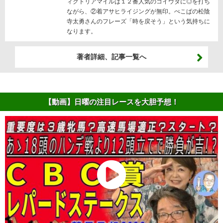
ィクトリアマイルは１２番人気のコイウタに◎を打ち
ながら、②着アサヒライジングが無印。ぺこぱの松陰
寺太勇さんのフレーズ「時を戻そう」という気持ちに
なります。
著者詳細、記事一覧へ
【動画】日曜の注目レースを大胆予想！