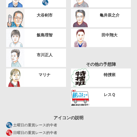
大谷剣市
亀井辰之介
飯島理智
田中翔大
市川正人
その他の予想陣
マリナ
特捜班
レスＱ
アイコンの説明
土曜日の重賞レース的中者
日曜日の重賞レース的中者