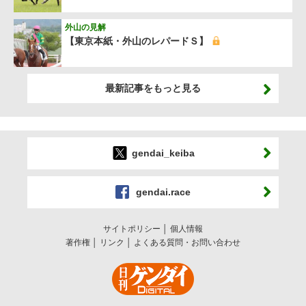
外山の見解
【東京本紙・外山のレパードＳ】
最新記事をもっと見る
gendai_keiba
gendai.race
サイトポリシー
個人情報
著作権
リンク
よくある質問・お問い合わせ