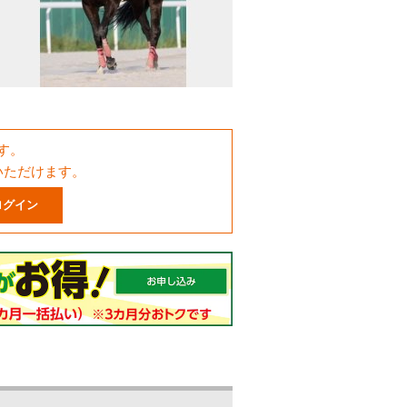
す。
いただけます。
ログイン