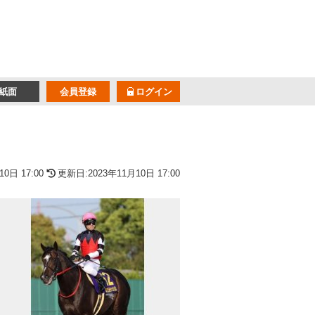
紙面
会員登録
ログイン
0日 17:00
更新日:2023年11月10日 17:00