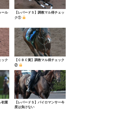
ゥール
【レパードＳ】調教マル得チェッ
ク①
ェック
【ＣＢＣ賞】調教マル得チェック
②
ル初重
【レパードＳ】パイロマンサー今
度は負けない