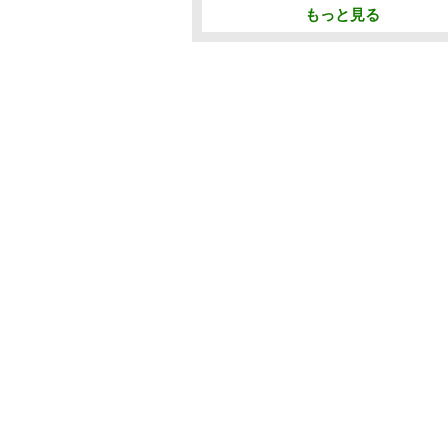
もっと見る