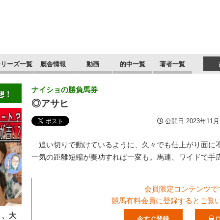
シリーズ一覧
厩舎情報
動画
的中一覧
著者一覧
ナイショの勝負馬券
想！
◎アサヒ
公開日:2023年11月1
追い切りで動けているように、久々でも仕上がり面に
一気の距離短縮が奏功すれば一変も。馬連、ワイドで手
会員限定コンテンツで
競馬有料会員に登録するとご覧
Ｄ、大
今すぐ登録