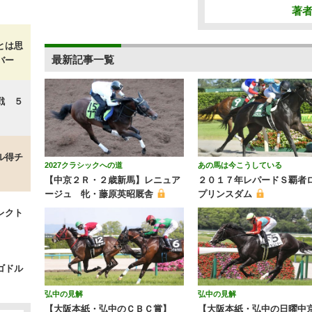
著
とは思
最新記事一覧
バー
戦 ５
ル得チ
2027クラシックへの道
あの馬は今こうしている
【中京２Ｒ・２歳新馬】レニュア
２０１７年レパードＳ覇者
ージュ 牝・藤原英昭厩舎
プリンスダム
レクト
ゴドル
弘中の見解
弘中の見解
【大阪本紙・弘中のＣＢＣ賞】
【大阪本紙・弘中の日曜中