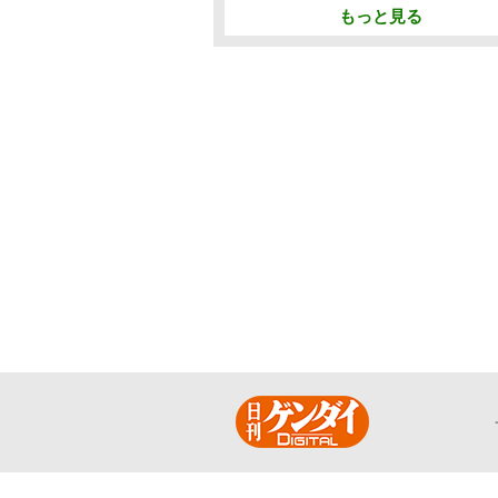
もっと見る