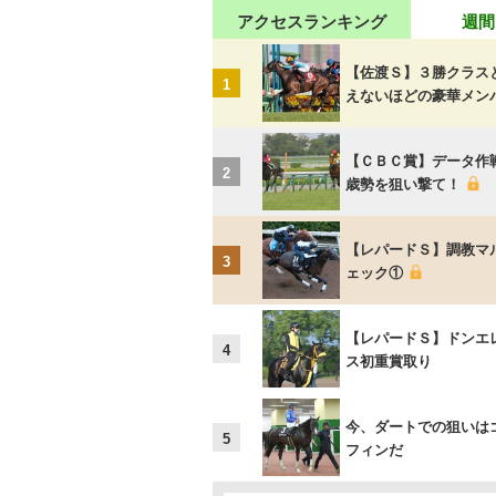
アクセスランキング
週間
【佐渡Ｓ】３勝クラス
1
えないほどの豪華メン
【ＣＢＣ賞】データ作
2
歳勢を狙い撃て！
【レパードＳ】調教マ
3
ェック①
【レパードＳ】ドンエ
4
ス初重賞取り
今、ダートでの狙いは
5
フィンだ