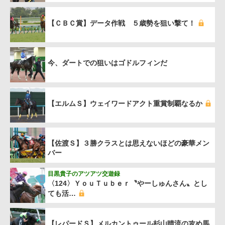
【ＣＢＣ賞】データ作戦 ５歳勢を狙い撃て！
今、ダートでの狙いはゴドルフィンだ
【エルムＳ】ウェイワードアクト重賞制覇なるか
【佐渡Ｓ】３勝クラスとは思えないほどの豪華メン
バー
目黒貴子のアツアツ交遊録
〈124〉ＹｏｕＴｕｂｅｒ〝やーしゅんさん〟とし
ても活…
【レパードＳ】メルカントゥール杉山晴流の攻め馬