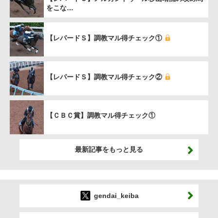
をこな…
【レパードＳ】調教マル得チェック①
【レパードＳ】調教マル得チェック②
【ＣＢＣ賞】調教マル得チェック①
最新記事をもっと見る
gendai_keiba