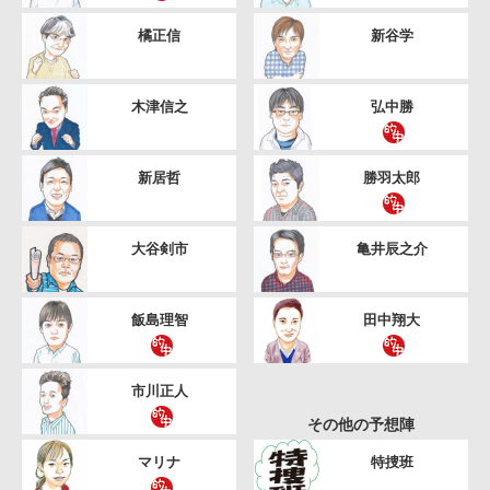
橘正信
新谷学
木津信之
弘中勝
新居哲
勝羽太郎
大谷剣市
亀井辰之介
飯島理智
田中翔大
市川正人
その他の予想陣
マリナ
特捜班