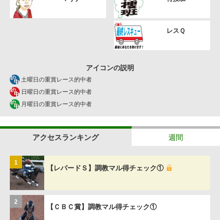
レスＱ
アイコンの説明
土曜日の重賞レース的中者
日曜日の重賞レース的中者
月曜日の重賞レース的中者
アクセスランキング
週間
1
【レパードＳ】調教マル得チェック①
2
【ＣＢＣ賞】調教マル得チェック①