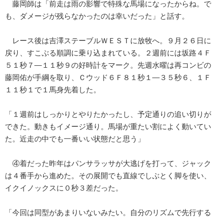
藤岡師は「前走は雨の影響で特殊な馬場になったからね。で
も、ダメージが残らなかったのは幸いだった」と話す。
レース後は吉澤ステーブルＷＥＳＴに放牧へ。９月２６日に
戻り、すこぶる順調に乗り込まれている。２週前には坂路４Ｆ
５１秒７―１１秒９の好時計をマーク。先週水曜は再コンビの
藤岡佑が手綱を取り、Ｃウッド６Ｆ８１秒１―３５秒６、１Ｆ
１１秒１で１馬身先着した。
「１週前はしっかりとやりたかったし、予定通りの追い切りが
できた。動きもイメージ通り。馬場が重たい割によく動いてい
た。近走の中でも一番いい状態だと思う」
④着だった昨年はパンサラッサが大逃げを打って、ジャック
は４番手から進めた。その展開でも直線でしぶとく脚を使い、
イクイノックスに０秒３差だった。
「今回は同型があまりいないみたい。自分のリズムで先行する