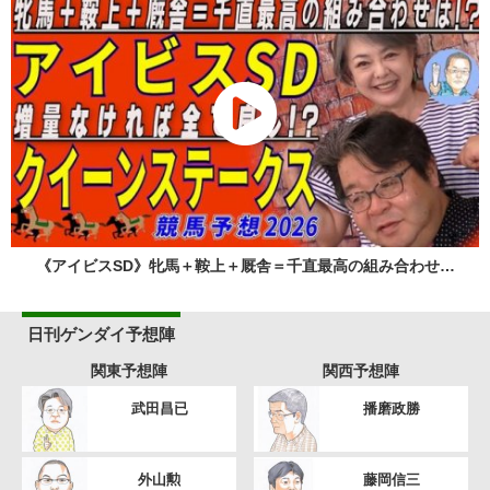
《アイビスSD》牝馬＋鞍上＋厩舎＝千直最高の組み合わせ…
日刊ゲンダイ予想陣
関東予想陣
関西予想陣
武田昌已
播磨政勝
外山勲
藤岡信三