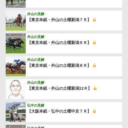
外山の見解
【東京本紙・外山の土曜新潟７Ｒ】
外山の見解
【東京本紙・外山の土曜新潟６Ｒ】
外山の見解
【東京本紙・外山の土曜新潟８Ｒ】
外山の見解
【東京本紙・外山の土曜新潟12Ｒ】
弘中の見解
【大阪本紙・弘中の土曜中京７Ｒ】