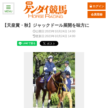
ログイン
MENU
会員登録
【天皇賞・秋】ジャックドール展開を味方に
公開日:2023年10月24日 14:00
更新日:2023年10月24日 14:00