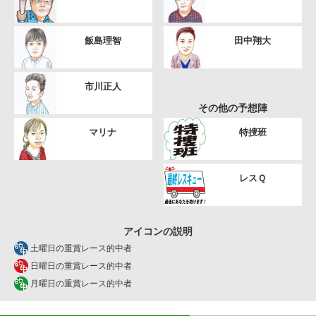
飯島理智
田中翔大
市川正人
その他の予想陣
マリナ
特捜班
レスＱ
アイコンの説明
土曜日の重賞レース的中者
日曜日の重賞レース的中者
月曜日の重賞レース的中者