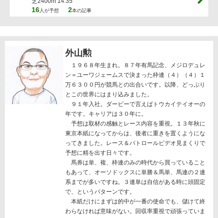
芝2400m 14:35
16
2
人が予想
本の記事
外山勲
１９６８年生まれ。８７年有馬記念、メジロデュレ
ン＝ユーワジェームスで決まった枠連（４）（４）１
万６３００円が競馬との出合いです。以降、どっぷり
とこの世界にはまり込みました。
９１年入社。ダービーで言えばトウカイテイオーの
年です。キャリアは３０年に。
予想は取材の感触とレース内容を重視。１３年秋に
東京本紙になってからは、後者に重きを置くようにな
ってきました。レース＆パトロールビデオ見まくりで
予想に精を出す日々です。
馬券は単、複、枠連のみの時代から買っていること
もあって、オーソドックスに単勝＆馬単、馬連の２連
系までが多いですね。３連単は自信がある時に頭固定
で、というパターンです。
本紙だけにまずは的中が一番の使命でも、儲けて終
わらなければ意味がない。回収率重視で頑張っていま