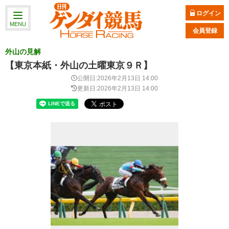
ログイン
MENU
会員登録
外山の見解
【東京本紙・外山の土曜東京９Ｒ】
公開日:2026年2月13日 14:00
更新日:2026年2月13日 14:00