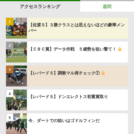
アクセスランキング
週間
1
【佐渡Ｓ】３勝クラスとは思えないほどの豪華メン
バー
2
【ＣＢＣ賞】データ作戦 ５歳勢を狙い撃て！
3
【レパードＳ】調教マル得チェック①
4
【レパードＳ】ドンエレクトス初重賞取り
5
今、ダートでの狙いはゴドルフィンだ