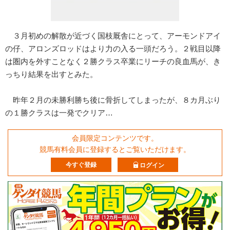
３月初めの解散が近づく国枝厩舎にとって、アーモンドアイ
の仔、アロンズロッドはより力の入る一頭だろう。２戦目以降
は圏内を外すことなく２勝クラス卒業にリーチの良血馬が、き
っちり結果を出すとみた。
昨年２月の未勝利勝ち後に骨折してしまったが、８カ月ぶり
の１勝クラスは一発でクリア…
会員限定コンテンツです。
競馬有料会員に登録するとご覧いただけます。
今すぐ登録
ログイン