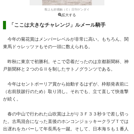
鞍上も好感触（Ｃ）日刊ゲンダイ
拡大する
「ここは大きなチャレンジ」ルメール騎手
今年の菊花賞はメンバーレベルが非常に高い。もちろん、関
東馬ドゥレッツァもその一頭に数えられる。
昨秋に東京で初勝利。そこで②着だったのは京都新聞杯、神
戸新聞杯と２つのＧⅡを制したサトノグランツである。
今年はセントポーリア賞から始動するはずが、枠順発表前に
（右前肢跛行のため）取り消し。それでも、立て直して快進撃
が続く。
春の中山で行われた山吹賞は上がり３Ｆ３３秒９で差し切っ
た。古馬混合になった直後のホンコンジョッキークラブＴでは
出遅れをカバーして年長馬を一蹴。そして、日本海Ｓも１番人