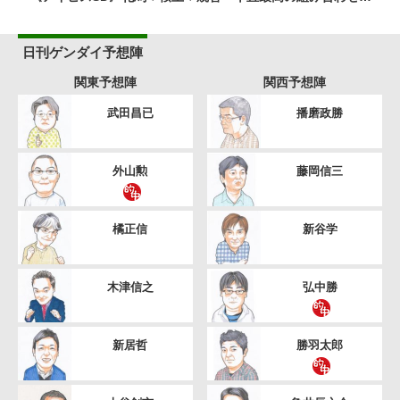
日刊ゲンダイ予想陣
関東予想陣
関西予想陣
武田昌已
播磨政勝
外山勲
藤岡信三
橘正信
新谷学
木津信之
弘中勝
新居哲
勝羽太郎