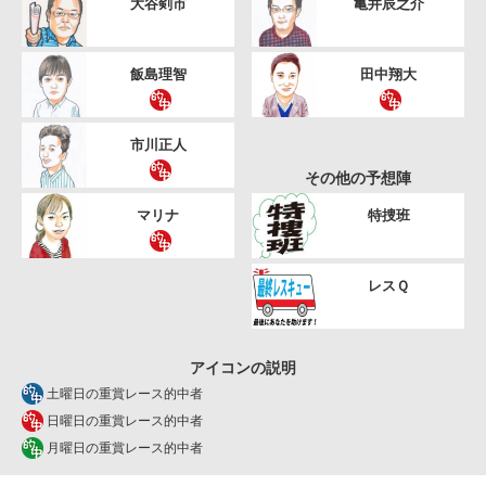
大谷剣市
亀井辰之介
飯島理智
田中翔大
市川正人
その他の予想陣
マリナ
特捜班
レスＱ
アイコンの説明
土曜日の重賞レース的中者
日曜日の重賞レース的中者
月曜日の重賞レース的中者