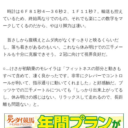
時計は６Ｆ８１秒４―３６秒２、１Ｆ１１秒７。輸送も控え
ているため、終始馬なりでのもの。それでも楽にこの数字をマ
ークしてくるのだから、やはり脚力は凄い。
首さしから腹構えとムダ肉がなくすっきりと映るくらいだ
し、落ち着きがあるのもいい。これなら休み明けでの三千メー
トルも十分に克服できそう。２冠に向けて視界良好だ。
○…けさが初騎乗のモレイラは「フィットネスの部分と動きも
すべて含めて、凄く良かったです。非常にクレバーでコントロ
ールが利いて、指示通りに動いてくれました」と好感触だ。ブ
ッツケでの三千メートルについても「しっかり出来上がってる
し、休み明けの感じはない。リラックスして走れるので、長距
離も問題ない」と。