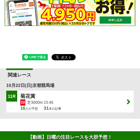
関連レース
10月22日(日)京都競馬場
菊花賞
11R
GI
芝3000m 15:40
16
31
人が予想
本の記事
【動画】日曜の注目レースを大胆予想！