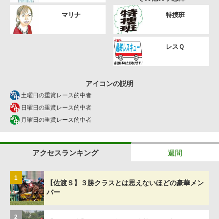
マリナ
特捜班
レスＱ
アイコンの説明
土曜日の重賞レース的中者
日曜日の重賞レース的中者
月曜日の重賞レース的中者
アクセスランキング
週間
1
【佐渡Ｓ】３勝クラスとは思えないほどの豪華メン
バー
2