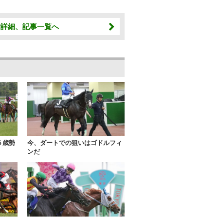
者詳細、記事一覧へ
５歳勢
今、ダートでの狙いはゴドルフィ
ンだ