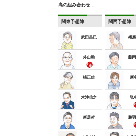
高の組み合わせ…
関東予想陣
関西予想陣
武田昌已
播磨
外山勲
藤岡
橘正信
新
木津信之
弘
新居哲
勝羽