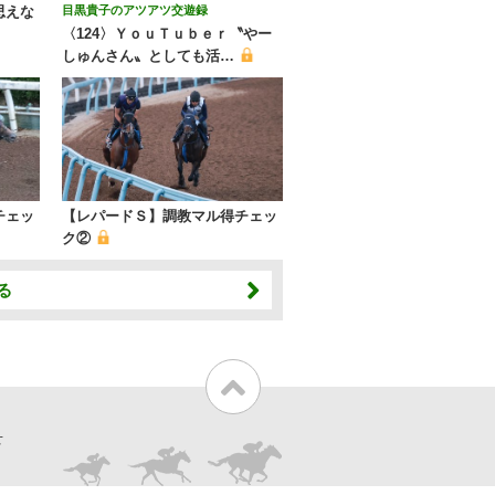
思えな
目黒貴子のアツアツ交遊録
〈124〉ＹｏｕＴｕｂｅｒ〝やー
しゅんさん〟としても活…
チェッ
【レパードＳ】調教マル得チェッ
ク②
る
せ