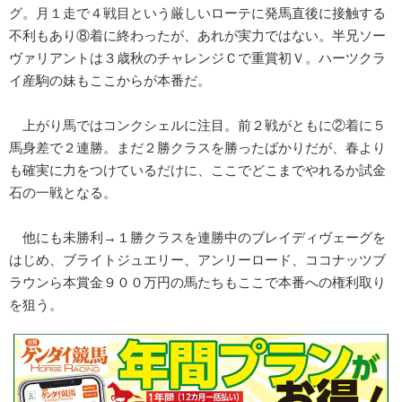
グ。月１走で４戦目という厳しいローテに発馬直後に接触する
不利もあり⑧着に終わったが、あれが実力ではない。半兄ソー
ヴァリアントは３歳秋のチャレンジＣで重賞初Ｖ。ハーツクラ
イ産駒の妹もここからが本番だ。
上がり馬ではコンクシェルに注目。前２戦がともに②着に５
馬身差で２連勝。まだ２勝クラスを勝ったばかりだが、春より
も確実に力をつけているだけに、ここでどこまでやれるか試金
石の一戦となる。
他にも未勝利→１勝クラスを連勝中のブレイディヴェーグを
はじめ、ブライトジュエリー、アンリーロード、ココナッツブ
ラウンら本賞金９００万円の馬たちもここで本番への権利取り
を狙う。