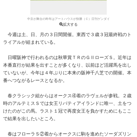
中京が舞台の昨年はアートハウスが快勝（Ｃ）日刊ゲンダイ
拡大する
今週は土、日、月の３日間開催。東西で３歳３冠最終戦のト
ライアルが組まれている。
日曜阪神で行われるのは秋華賞ＴＲのＧⅡローズＳ。近年は
本番直行が結果を出すことが多くなり、以前ほど活躍馬を出し
ていないが、今年は４年ぶりに本来の阪神千八芝での開催。本
番へつながるレースとなるか。
春クラシック組からはオークス④着のラヴェルが参戦。２歳
時のアルテミスＳでは女王リバティアイランドに唯一、土をつ
けたのがこの馬。ラスト１冠で再度女王を負かすためにもここ
で結果を出したいところ。
春はフローラＳ②着からオークスに駒を進めたソーダズリン