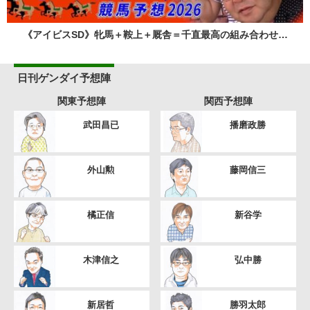
《アイビスSD》牝馬＋鞍上＋厩舎＝千直最高の組み合わせ…
日刊ゲンダイ予想陣
関東予想陣
関西予想陣
武田昌已
播磨政勝
外山勲
藤岡信三
橘正信
新谷学
木津信之
弘中勝
新居哲
勝羽太郎