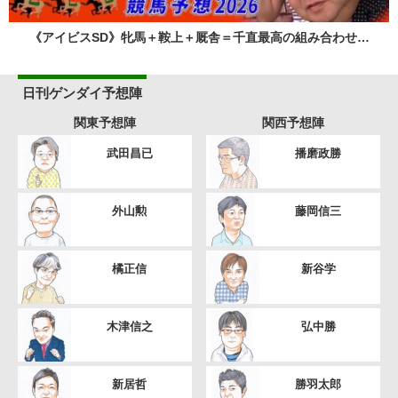
《アイビスSD》牝馬＋鞍上＋厩舎＝千直最高の組み合わせ…
日刊ゲンダイ予想陣
関東予想陣
関西予想陣
武田昌已
播磨政勝
外山勲
藤岡信三
橘正信
新谷学
木津信之
弘中勝
新居哲
勝羽太郎