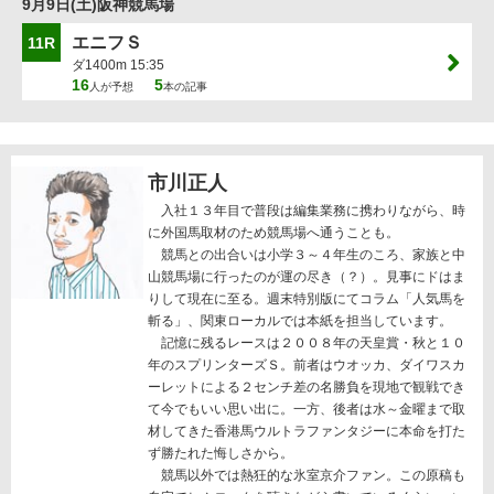
9月9日(土)阪神競馬場
エニフＳ
11R
ダ1400m 15:35
16
5
人が予想
本の記事
市川正人
入社１３年目で普段は編集業務に携わりながら、時
に外国馬取材のため競馬場へ通うことも。
競馬との出合いは小学３～４年生のころ、家族と中
山競馬場に行ったのが運の尽き（？）。見事にドはま
りして現在に至る。週末特別版にてコラム「人気馬を
斬る」、関東ローカルでは本紙を担当しています。
記憶に残るレースは２００８年の天皇賞・秋と１０
年のスプリンターズＳ。前者はウオッカ、ダイワスカ
ーレットによる２センチ差の名勝負を現地で観戦でき
て今でもいい思い出に。一方、後者は水～金曜まで取
材してきた香港馬ウルトラファンタジーに本命を打た
ず勝たれた悔しさから。
競馬以外では熱狂的な氷室京介ファン。この原稿も