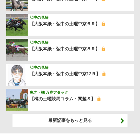
弘中の見解
【大阪本紙・弘中の土曜中京６Ｒ】
弘中の見解
【大阪本紙・弘中の土曜中京８Ｒ】
弘中の見解
【大阪本紙・弘中の土曜中京12Ｒ】
鬼才・橘 万券アタック
【橘の土曜競馬コラム・関越Ｓ】
最新記事をもっと見る