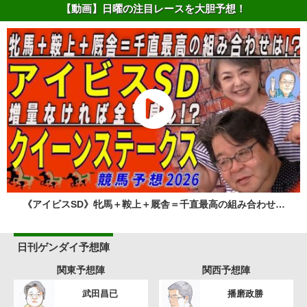
【動画】日曜の注目レースを大胆予想！
《アイビスSD》牝馬＋鞍上＋厩舎＝千直最高の組み合わせ…
日刊ゲンダイ予想陣
関東予想陣
関西予想陣
武田昌已
播磨政勝