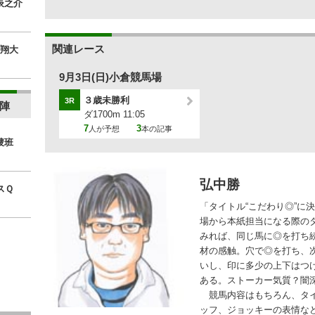
辰之介
関連レース
翔大
9月3日(日)小倉競馬場
３歳未勝利
3R
陣
ダ1700m 11:05
7
3
人が予想
本の記事
捜班
弘中勝
スＱ
「タイトル“こだわり◎”に
場から本紙担当になる際のタ
みれば、同じ馬に◎を打ち
材の感触。穴で◎を打ち、
いし、印に多少の上下はつ
ある。ストーカー気質？闇
競馬内容はもちろん、タイ
ッフ、ジョッキーの表情な