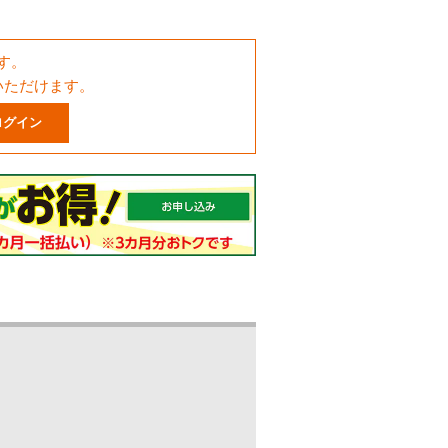
す。
いただけます。
ログイン