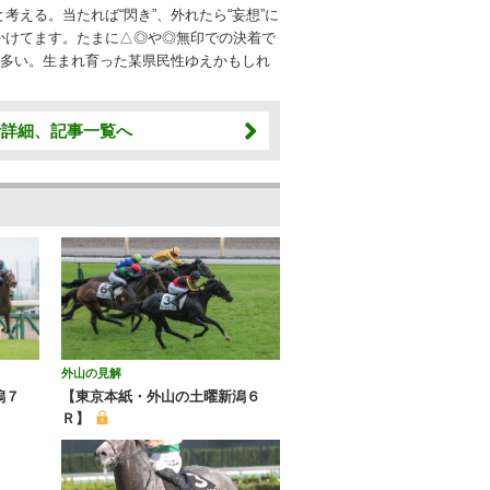
考える。当たれば“閃き”、外れたら“妄想”に
かけてます。たまに△◎や◎無印での決着で
も多い。生まれ育った某県民性ゆえかもしれ
者詳細、記事一覧へ
外山の見解
潟７
【東京本紙・外山の土曜新潟６
Ｒ】