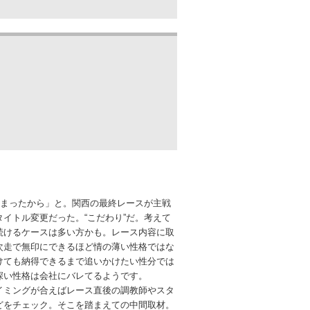
決まったから」と。関西の最終レースが主戦
イトル変更だった。“こだわり”だ。考えて
続けるケースは多い方かも。レース内容に取
次走で無印にできるほど情の薄い性格ではな
けても納得できるまで追いかけたい性分では
深い性格は会社にバレてるようです。
ミングが合えばレース直後の調教師やスタ
どをチェック。そこを踏まえての中間取材。